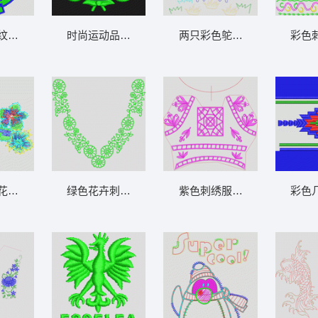
蝶
纹样设计 皇冠马章仔
时尚运动品牌徽章 麦穗字母章仔
两只彩色鸵鸟刺绣图案 天鹅
彩色
花
花朵结构图 抽象花
绿色花卉刺绣领口设计 包针小菊花领
紫色刺绣服装设计图 方形前
彩色