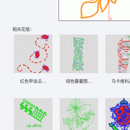
相关花版：
红色甲虫沿虚线路径移动 曲线节点包针瓢虫
绿色藤蔓图案设计图 抽象叶
马卡维利