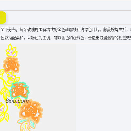
图
上至下分布，每朵玫瑰周围有精致的金色轮廓线和浅绿色叶片。藤蔓蜿蜒曲折，
。色彩搭配柔和，以粉色为主调，辅以金色和浅绿色，营造出浪漫温馨的视觉效