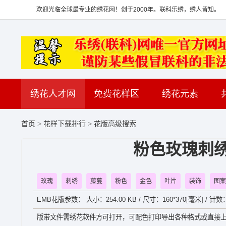
欢迎光临全球最专业的绣花网！创于2000年。联科乐绣，绣人皆知。
绣花人才网
免费花样区
绣花元素
首页
>
花样下载排行
>
花版高级搜索
粉色玫瑰刺绣
玫瑰
刺绣
藤蔓
粉色
金色
叶片
装饰
图案
EMB花版参数： 大小：254.00 KB / 尺寸：160*370[毫米] / 针数
版带文件需绣花软件方可打开，可配色打印导出各种格式或直接上