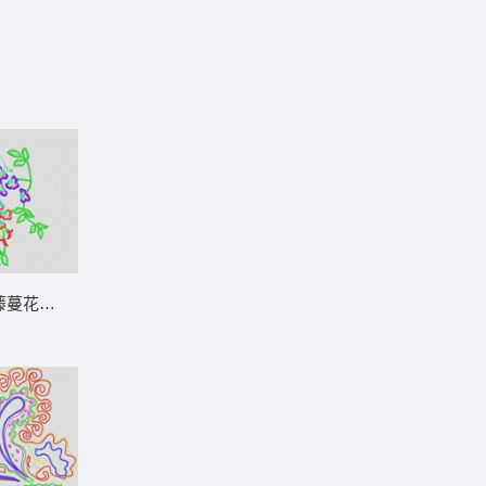
菱角抽象叶
藤蔓花卉刺绣图案 简单花