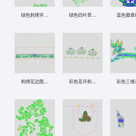
绿色刺绣字母设计 它它米抽象字母
绿色四叶草刺绣图案 曲线包针蝴
蓝色徽章
刺绣花边图案设计图 单针曲线波浪袖
彩色花卉刺绣图案 经典传统牡丹
彩色三维