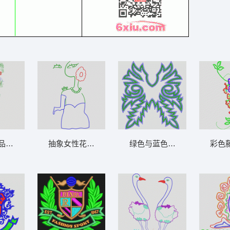
品牌标志设计图 单针人像字母
抽象女性花卉图案 美女抽象
绿色与蓝色交织的对称图案 
彩色