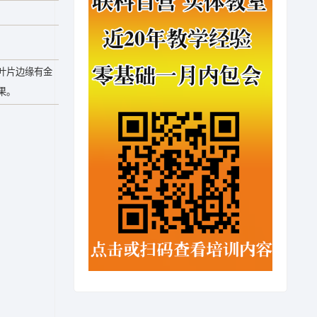
叶片边缘有金
果。