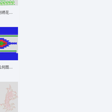
刺绣花纹图案 包针云朵抽象
中
几何图案刺绣设计 简单包针分割