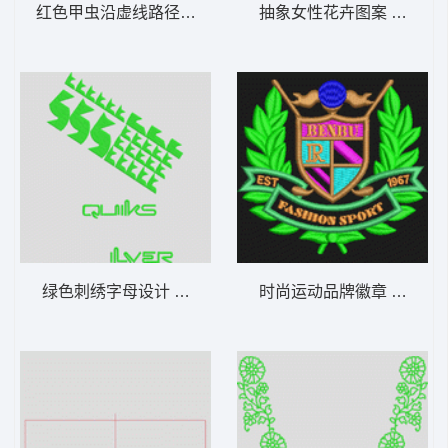
红色甲虫沿虚线路径移动 曲线节点包针瓢虫
抽象女性花卉图案 美女抽
绿色刺绣字母设计 它它米抽象字母
时尚运动品牌徽章 麦穗字