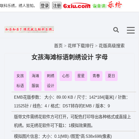
联科乐绣，绣人皆知。
首页
>
花样下载排行
>
花版高级搜索
女孩海滩标语刺绣设计 字母
女孩
海滩
刺绣
心形
星星
青春
夏日
标语
服装
设计
EMB花版参数： 大小：89.00 KB / 尺寸：142*184[毫米] / 针数：
11525针 / 线色：4 / 格式：DST转存的EMB / 版本：9
版带文件需绣花软件方可打开，可配色打印导出各种格式或直接上
机绣。如无绣花软件可下载1：1模拟效果图。
模拟图片信息：大小：0.1(MB) /图宽*高:538x698(像素)