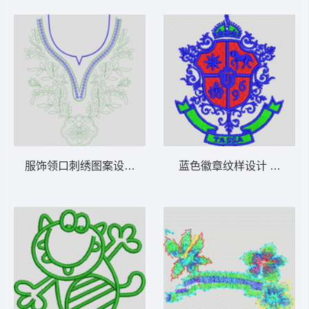
服饰领口刺绣图案设计 铜钱状单针曲线领前
蓝色徽章纹样设计 皇冠马