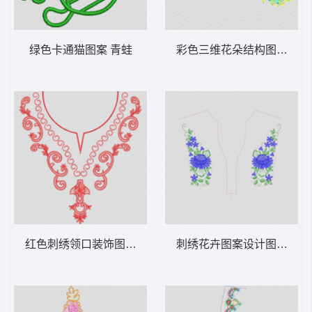
绿色卡通猫图案 青蛙
彩色三维花朵结构图 抽象
红色刺绣领口装饰图案 锁链勾状前幅
刺绣花卉图案设计图 经典