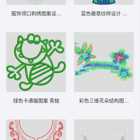
服饰领口刺绣图案设计 铜钱状单针曲线领前
蓝色徽章纹样设计 皇冠马
绿色卡通猫图案 青蛙
彩色三维花朵结构图 抽象