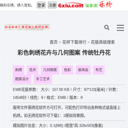
联科乐绣，绣人皆知。
首页
>
花样下载排行
>
花版高级搜索
彩色刺绣花卉与几何图案 传统牡丹花
刺绣
花卉
几何图案
色彩
装饰品
布艺
图案设计
手工艺术
EMB花版参数： 大小：157.00 KB / 尺寸：87*133[毫米] / 针数：
14548针 / 线色：9 / 格式：EMB / 版本：9
版带文件需绣花软件方可打开，可配色打印导出各种格式或直接上
机绣。如无绣花软件可下载1：1模拟效果图。
模拟图片信息：大小：0.1(MB) /图宽*高:329x503(像素)