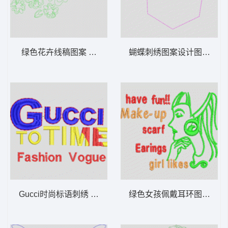
绿色花卉线稿图案 单针轮廓花朵
蝴蝶刺绣图案设计图 蝴蝶
Gucci时尚标语刺绣 字母
绿色女孩佩戴耳环图案 美