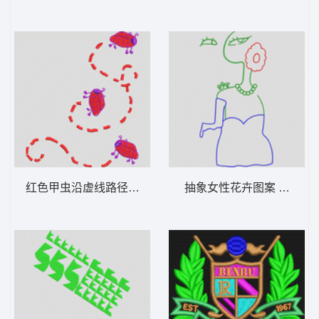
红色甲虫沿虚线路径移动 曲线节点包针瓢虫
抽象女性花卉图案 美女抽