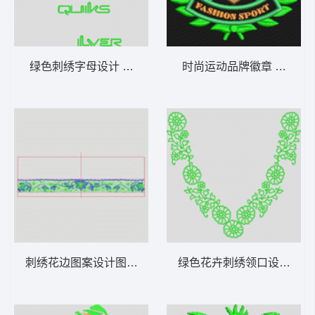
绿色刺绣字母设计 它它米抽象字母
时尚运动品牌徽章 麦穗字
刺绣花边图案设计图 单针曲线波浪袖
绿色花卉刺绣领口设计 包