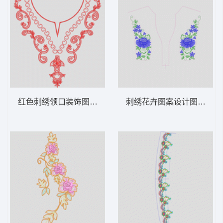
红色刺绣领口装饰图案 锁链勾状前幅
刺绣花卉图案设计图 经典