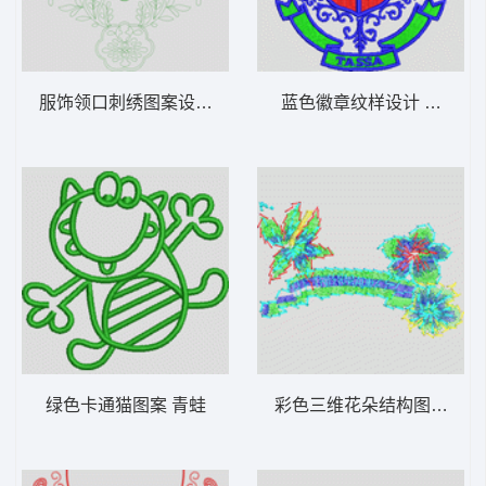
服饰领口刺绣图案设计 铜钱状单针曲线领前
蓝色徽章纹样设计 皇冠马
绿色卡通猫图案 青蛙
彩色三维花朵结构图 抽象