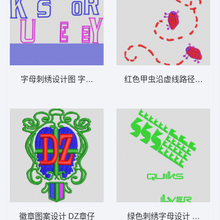
字母刺绣设计图 字母贴布
红色甲虫沿虚线路径移动 
徽章图案设计 DZ章仔
绿色刺绣字母设计 它它米