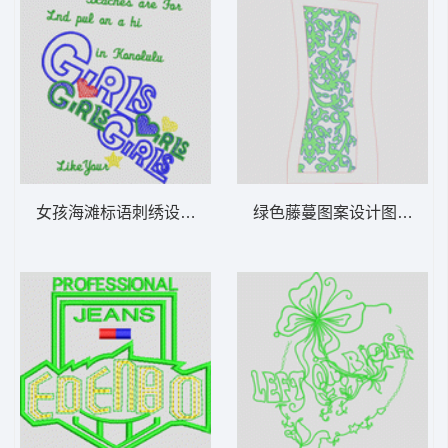
女孩海滩标语刺绣设计 字母
绿色藤蔓图案设计图 抽象