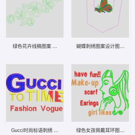
绿色花卉线稿图案 单针轮廓花朵
蝴蝶刺绣图案设计图 蝴蝶
Gucci时尚标语刺绣 字母
绿色女孩佩戴耳环图案 美