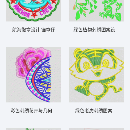
航海徽章设计 锚章仔
绿色植物刺绣图案设计 简
彩色刺绣花卉与几何图案 传统牡丹花
绿色老虎刺绣图案 小老虎