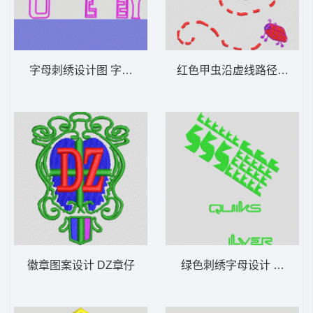
字母刺绣设计图 字母贴布
红色甲虫沿虚线路径移动 
徽章图案设计 DZ章仔
绿色刺绣字母设计 它它米