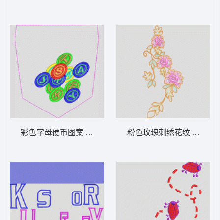
彩色字母硬币图案 筹码
粉色玫瑰刺绣花纹 经典传