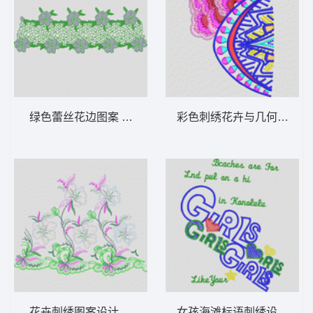
绿色蕾丝花边图案 亮片 下摆珠片大花水溶网
彩色刺绣花卉与几何图案 
花卉刺绣图案设计 亮片 网布珠片
女孩海滩标语刺绣设计 字