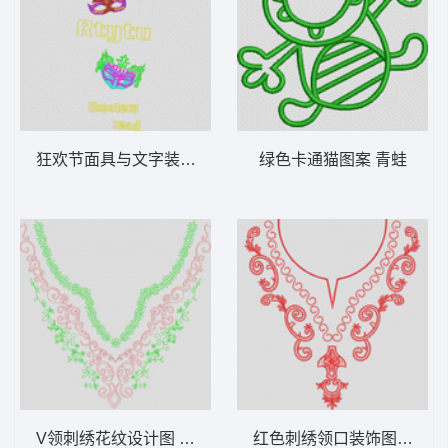
狂欢节面具与文字装饰 舞会面具
绿色卡通猫图案 青蛙
V领刺绣花纹设计图 单针曲线领
红色刺绣领口装饰图案 锁