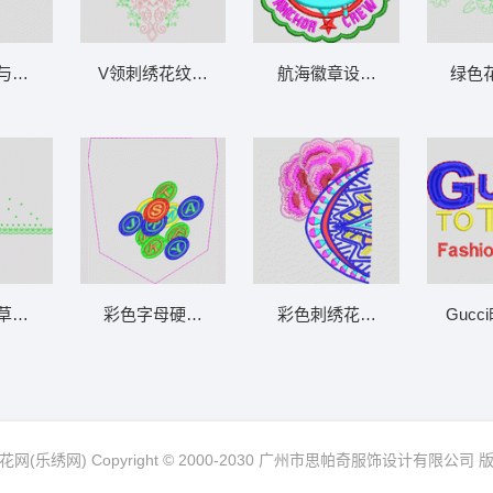
与心形图案设计 戴翅膀的数字
V领刺绣花纹设计图 单针曲线领
航海徽章设计 锚章仔
绿色
片大花水溶网
草装饰图案 下摆波浪简单小花
彩色字母硬币图案 筹码
彩色刺绣花卉与几何图案 传
Guc
网(乐绣网) Copyright © 2000-2030 广州市思帕奇服饰设计有限公司