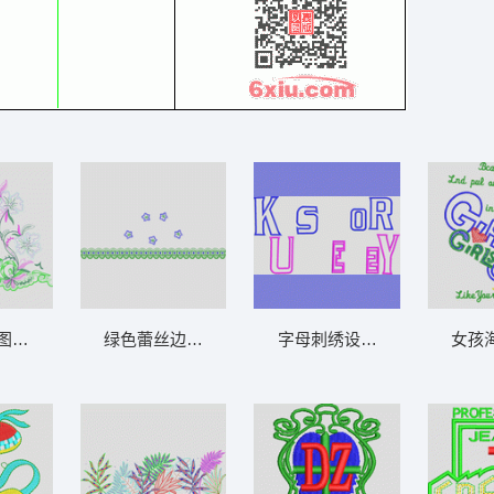
图案设计 亮片 网布珠片
绿色蕾丝边与蓝色星形图案 波浪包针简单小
字母刺绣设计图 字母贴布
女孩