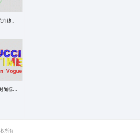
花卉线稿图案 单针轮廓花朵
统牡丹花
ci时尚标语刺绣 字母
 版权所有