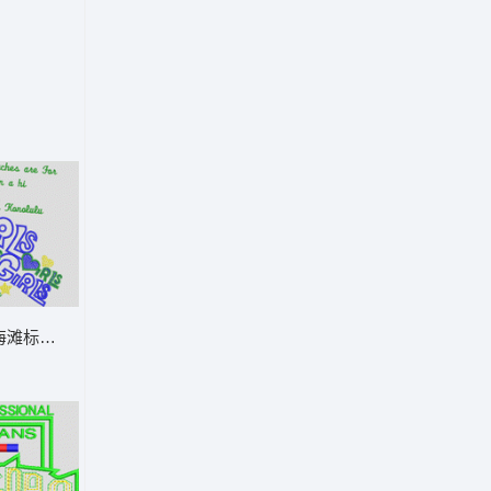
海滩标语刺绣设计 字母