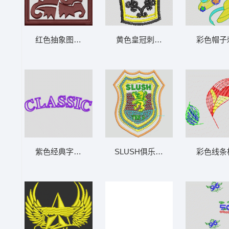
红色抽象图案刺绣 章仔
黄色皇冠刺绣图案 王冠
彩色帽子
紫色经典字样设计 CLASSIC
SLUSH俱乐部徽章 亮片 珠片章仔
彩色线条