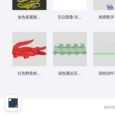
金色星翼徽章设计 章仔
空白图像 仿水溶下摆大花复杂
刺绣数字
红色鳄鱼刺绣图案 鳄鱼
绿色蕾丝花边图案 亮片 下摆珠
绿色四叶
联科绣花