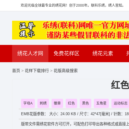
欢迎光临全球最专业的绣花网！创于2000年。联科乐绣，绣人皆知。
绣花人才网
免费花样区
绣花元素
首页
>
花样下载排行
>
花版高级搜索
红色
字母A
刺绣
徽章
红色
黑色
五角星
运动标志
EMB花版参数： 大小：24.00 KB / 尺寸：42*47[毫米] / 针数：18
版带文件需绣花软件方可打开，可配色打印导出各种格式或直接上