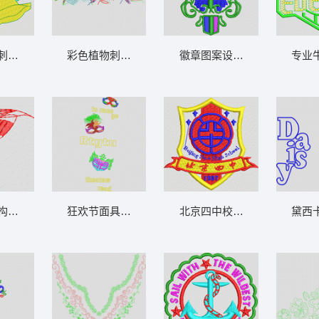
刺绣图案 帽子女
彩色植物刺绣图案设计 叶子
徽章图案设计 DZ章仔
专业
构成的抽象叶片 叶子
狂欢节面具与文字装饰 舞会面具
北京四中校徽 章仔
黛西