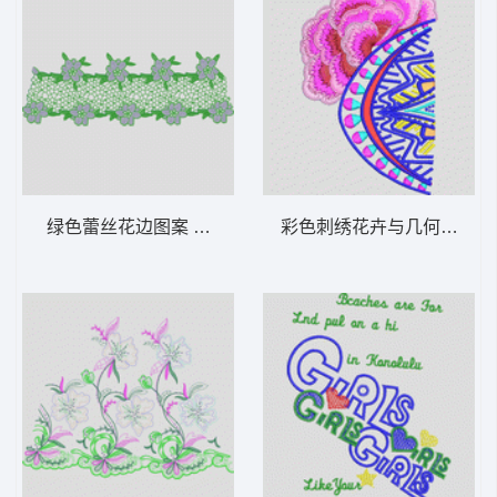
绿色蕾丝花边图案 亮片 下摆珠片大花水溶网
彩色刺绣花卉与几何图案 