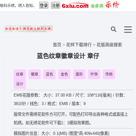
联科乐绣，绣人皆知。
首页
>
花样下载排行
>
花版高级搜索
蓝色纹章徽章设计 章仔
纹章
徽章
蓝色
金色
盾形
叶饰
传统
设计
EMB花版参数： 大小：37.00 KB / 尺寸：108*116[毫米] / 针数：
3810针 / 线色：3 / 格式：EMB / 版本：9
版带文件需绣花软件方可打开，可配色打印导出各种格式或直接上
机绣。如无绣花软件可下载1：1模拟效果图。
模拟图片信息：大小：0.1(MB) /图宽*高:409x440(像素)