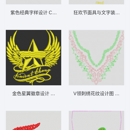
紫色经典字样设计 CLASSIC
狂欢节面具与文字装饰 舞
金色星翼徽章设计 章仔
V领刺绣花纹设计图 单针曲