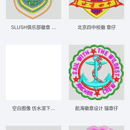
SLUSH俱乐部徽章 亮片 珠片章仔
北京四中校徽 章仔
空白图像 仿水溶下摆大花复杂
航海徽章设计 锚章仔