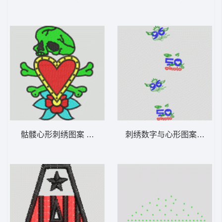
骷髅心形刺绣图案 骷髅爱心
刺绣数字与心形图案设计 