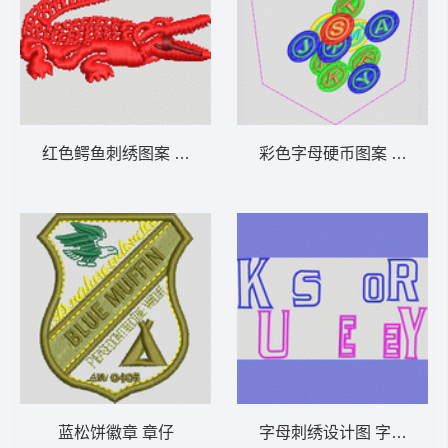
红色鳄鱼刺绣图案 鳄鱼
彩色字母硬币图案 筹码
蓝松饼徽章 章仔
字母刺绣设计图 字母贴布