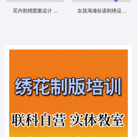
花卉刺绣图案设计 亮片 网布珠片
女孩海滩标语刺绣设计 字