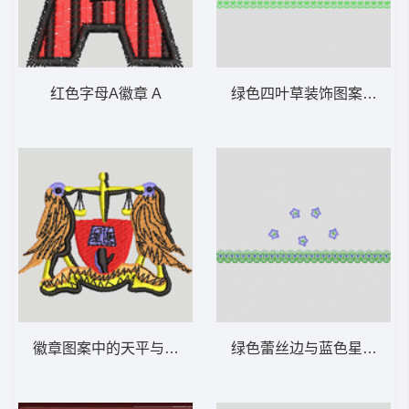
红色字母A徽章 A
绿色四叶草装饰图案 下摆
徽章图案中的天平与鸟 鸟章仔
绿色蕾丝边与蓝色星形图案