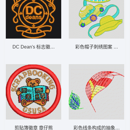
DC Dean's 标志徽章 章仔
彩色帽子刺绣图案 帽子女
剪贴簿徽章 章仔熊
彩色线条构成的抽象叶片 