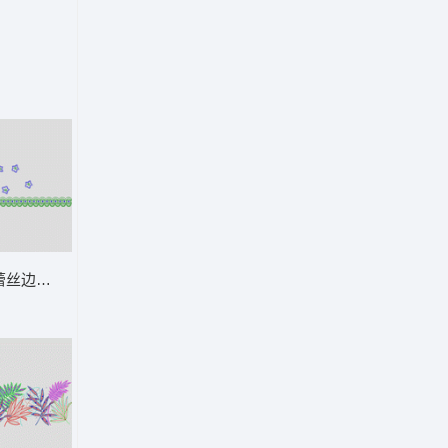
珠片
蕾丝边与蓝色星形图案 波浪包针简单小