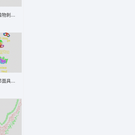
植物刺绣图案设计 叶子
子
节面具与文字装饰 舞会面具