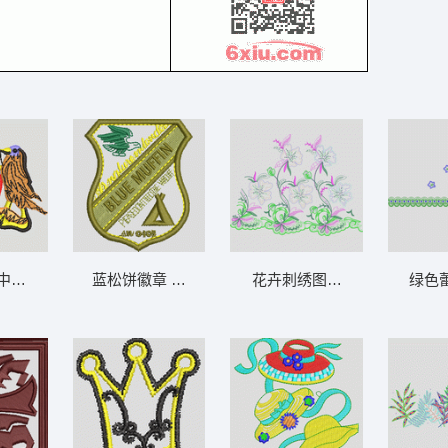
中的天平与鸟 鸟章仔
蓝松饼徽章 章仔
花卉刺绣图案设计 亮片 网布
绿色