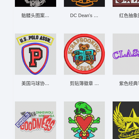
骷髅头图案设计 骷髅
DC Dean's 标志徽章 章仔
红色抽象
美国马球协会徽章 字母
剪贴簿徽章 章仔熊
紫色经典字