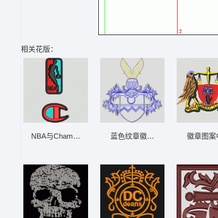
相关花版：
NBA与Champion标志刺绣 NBA
蓝色纹章徽章设计 章仔
徽章图案