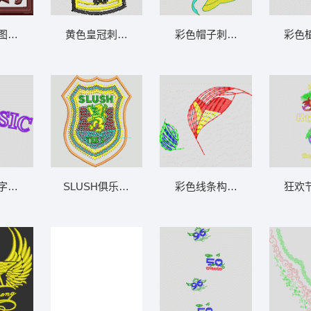
图案刺绣 章仔
黄色皇冠刺绣图案 王冠
彩色帽子刺绣图案 帽子女
彩色
样设计 CLASSIC
SLUSH俱乐部徽章 亮片 珠片章仔
彩色线条构成的抽象叶片 叶
狂欢