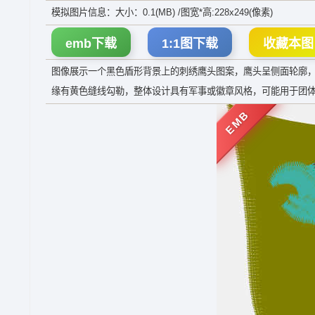
模拟图片信息：大小：0.1(MB) /图宽*高:228x249(像素)
emb下载
1:1图下载
收藏本图
图像展示一个黑色盾形背景上的刺绣鹰头图案，鹰头呈侧面轮廓
缘有黄色缝线勾勒，整体设计具有军事或徽章风格，可能用于团
EMB