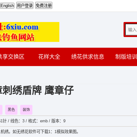
共享交换区
花样大全
绣花供求信息
制版培
章刺绣盾牌 鹰章仔
黑色
装饰
61针 / 线色：3 / 格式：emb / 版本：9
机绣。如无绣花软件可下载1：1模拟效果图。