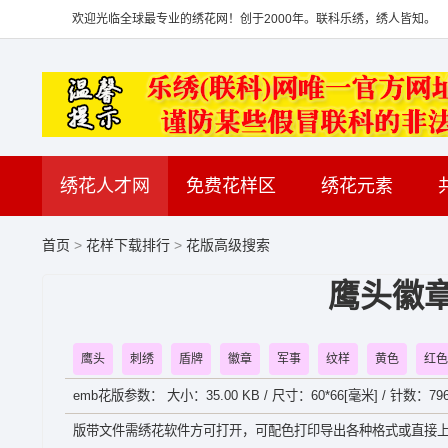
欢迎光临全球最专业的绣花网！创于2000年。联科乐绣，绣人皆知。
绣花人才网
免费花样区
绣花元素
首页
>
花样下载排行
>
花版高级搜索
鹰头徽
鹰头
刺绣
盾牌
徽章
军事
纹样
黄色
红色
emb花版参数： 大小：35.00 KB / 尺寸：60*66[毫米] / 针数：79
版带文件需绣花软件方可打开，可配色打印导出各种格式或直接上