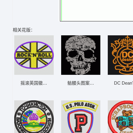
相关花版：
摇滚英国徽章 章仔
骷髅头图案设计 骷髅
DC Dea