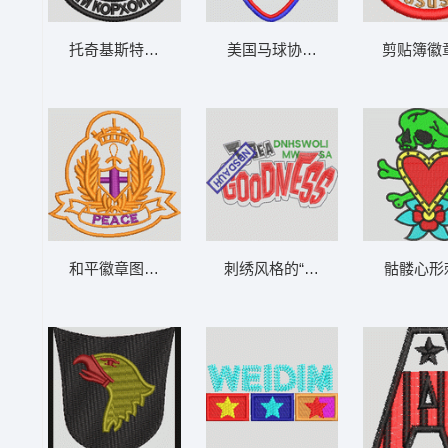
托奇基斯特翁市徽 章仔
美国马球协会徽章 字母
剪贴簿徽
和平徽章图案 章仔
刺绣风格的“GOODNESS”字样 
骷髅心形