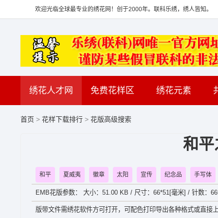
欢迎光临全球最专业的绣花网！创于2000年。联科乐绣，绣人皆知。
绣花人才网
免费花样区
绣花元素
首页
>
花样下载排行
>
花版高级搜索
和平
和平
夏威夷
徽章
太阳
宣传
纪念品
手写体
EMB花版参数： 大小：51.00 KB / 尺寸：66*51[毫米] / 针数：66
版带文件需绣花软件方可打开，可配色打印导出各种格式或直接上