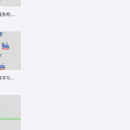
章仔
线条构成的抽象叶片 叶子
杂
数字与心形图案设计 戴翅膀的数字