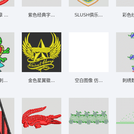
章 章仔熊
紫色经典字样设计 CLASSIC
SLUSH俱乐部徽章 亮片 珠片
彩色
字母
刺绣图案 骷髅爱心
金色星翼徽章设计 章仔
空白图像 仿水溶下摆大花复
刺绣