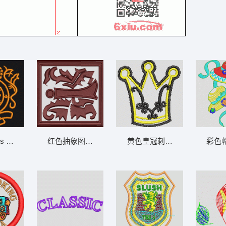
n's 标志徽章 章仔
红色抽象图案刺绣 章仔
黄色皇冠刺绣图案 王冠
彩色