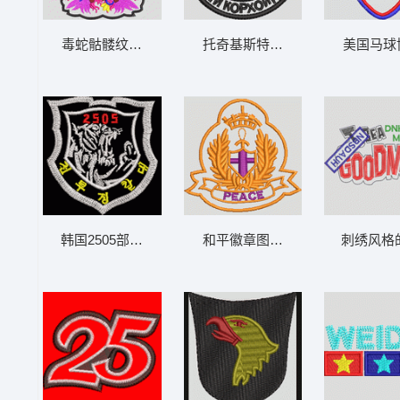
毒蛇骷髅纹身图案 骷髅蛇章仔
托奇基斯特翁市徽 章仔
美国马球
韩国2505部队徽章 老虎章仔
和平徽章图案 章仔
刺绣风格的