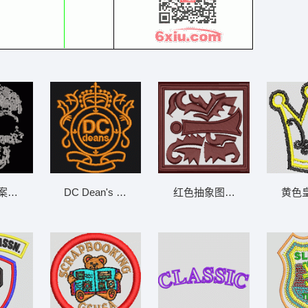
案设计 骷髅
DC Dean's 标志徽章 章仔
红色抽象图案刺绣 章仔
黄色