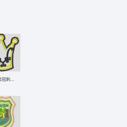
皇冠刺绣图案 王冠