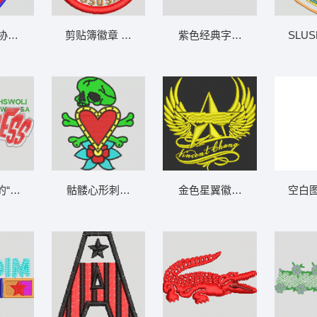
协会徽章 字母
剪贴簿徽章 章仔熊
紫色经典字样设计 CLASSIC
SLU
“GOODNESS”字样 字母
骷髅心形刺绣图案 骷髅爱心
金色星翼徽章设计 章仔
空白