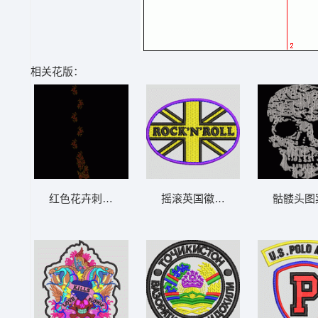
相关花版：
红色花卉刺绣图案 简单花
摇滚英国徽章 章仔
骷髅头图