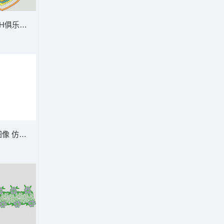
SH俱乐部徽章 亮片 珠片章仔
图像 仿水溶下摆大花复杂