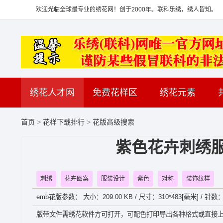
欢迎光临全球最专业的绣花网！创于2000年。联科乐绣，绣人皆知。
绣花人才网
免费花样区
绣花元素
首页
>
花样下载排行
>
花版高级搜索
紫色花卉刺绣服
刺绣
花卉图案
服装设计
紫色
对称
装饰纹样
emb花版参数： 大小：209.00 KB / 尺寸：310*483[毫米] / 针数：
版带文件需绣花软件方可打开，可配色打印导出各种格式或直接上