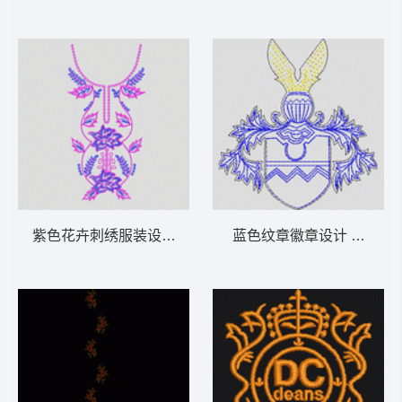
紫色花卉刺绣服装设计图 葫芦状前领中
蓝色纹章徽章设计 章仔