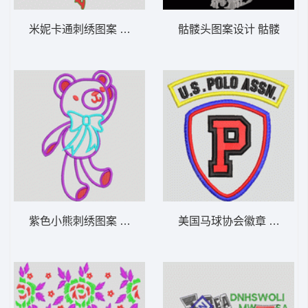
米妮卡通刺绣图案 米奇和米妮
骷髅头图案设计 骷髅
紫色小熊刺绣图案 小熊
美国马球协会徽章 字母