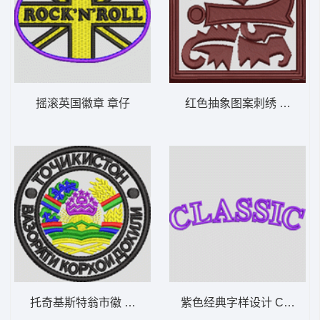
摇滚英国徽章 章仔
红色抽象图案刺绣 章仔
托奇基斯特翁市徽 章仔
紫色经典字样设计 CLASSI