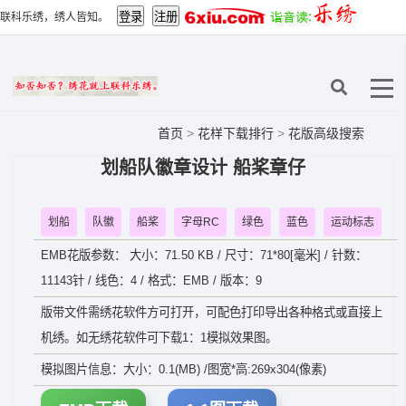
联科乐绣，绣人皆知。
首页
>
花样下载排行
>
花版高级搜索
划船队徽章设计 船桨章仔
划船
队徽
船桨
字母RC
绿色
蓝色
运动标志
EMB花版参数： 大小：71.50 KB / 尺寸：71*80[毫米] / 针数：
11143针 / 线色：4 / 格式：EMB / 版本：9
版带文件需绣花软件方可打开，可配色打印导出各种格式或直接上
机绣。如无绣花软件可下载1：1模拟效果图。
模拟图片信息：大小：0.1(MB) /图宽*高:269x304(像素)