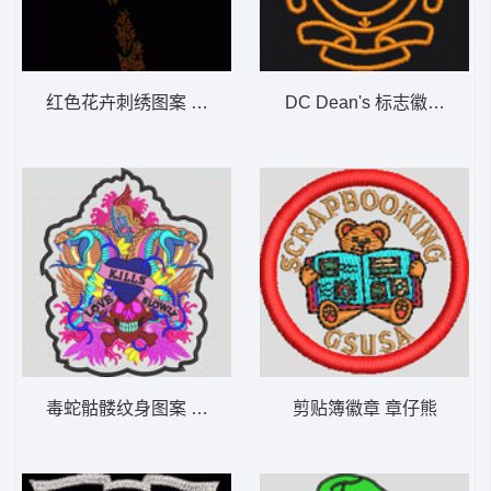
红色花卉刺绣图案 简单花
DC Dean's 标志徽章 章仔
毒蛇骷髅纹身图案 骷髅蛇章仔
剪贴簿徽章 章仔熊