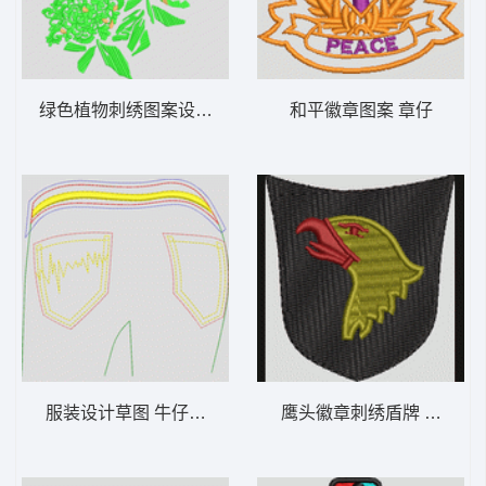
绿色植物刺绣图案设计 经典花
和平徽章图案 章仔
服装设计草图 牛仔裤抽象
鹰头徽章刺绣盾牌 鹰章仔