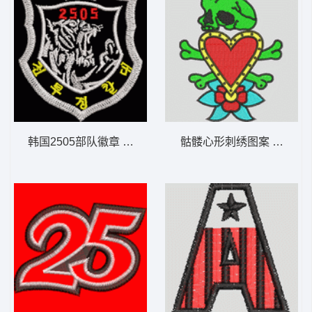
韩国2505部队徽章 老虎章仔
骷髅心形刺绣图案 骷髅爱