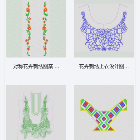
对称花卉刺绣图案 经典小花条
花卉刺绣上衣设计图 花曲