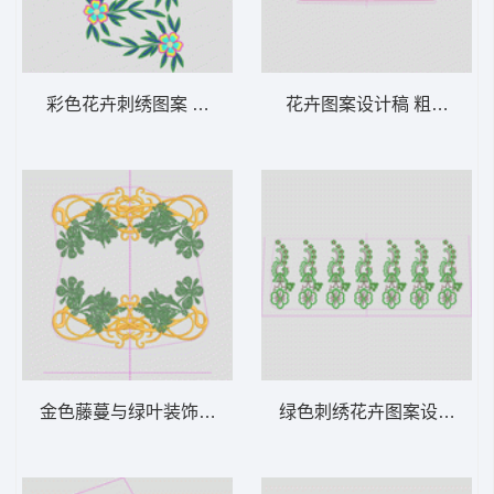
彩色花卉刺绣图案 插针花
花卉图案设计稿 粗包边花
金色藤蔓与绿叶装饰图案 亮片 珠片曲线
绿色刺绣花卉图案设计图 亮