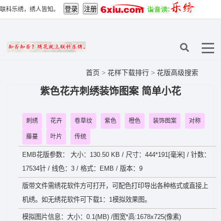
联科乐绣，绣人皆知。
首页
>
花样下载排行
>
花版高级搜索
紫色花卉刺绣装饰图案 简单小花
刺绣
花卉
卷草纹
紫色
橙色
装饰图案
对称
藤蔓
叶片
传统
EMB花版参数： 大小：130.50 KB / 尺寸：444*191[毫米] / 针数：
17534针 / 线色：3 / 格式：EMB / 版本：9
版带文件需绣花软件方可打开，可配色打印导出各种格式或直接上
机绣。如无绣花软件可下载1：1模拟效果图。
模拟图片信息：大小：0.1(MB) /图宽*高:1678x725(像素)