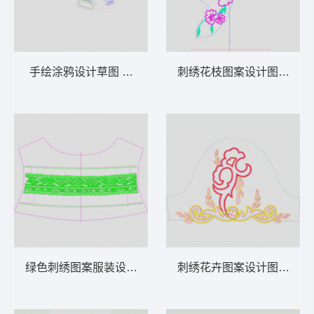
手绘涂鸦设计草图 抽象字母卡通
刺绣花枝图案设计图 贴布
绿色刺绣图案服装设计图 似提花带条
刺绣花卉图案设计图 贴布