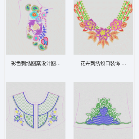
彩色刺绣图案设计图 民族吉祥抽象鱼
花卉刺绣领口装饰 烫花领