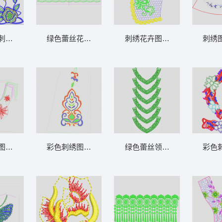
丹花
刺绣图案 荷花状条
绿色蕾丝花边图案设计图 玫瑰花裙边
刺绣花卉图案设计图 水溶肩
刺绣
图样草稿 灿烂花胸
彩色刺绣图案设计图 抽象裤曲线三角针
绿色蕾丝领口装饰图案 水溶
彩色