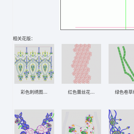
相关花版：
彩色刺绣图案设计图 抽象带条
红色蕾丝花图案装饰 简单花匹绣
绿色卷草