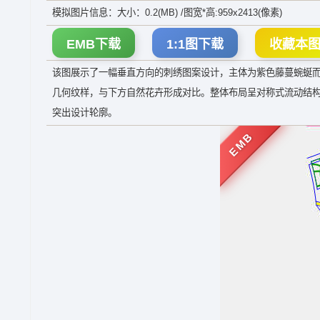
模拟图片信息：大小：0.2(MB) /图宽*高:959x2413(像素)
EMB下载
1:1图下载
收藏本
该图展示了一幅垂直方向的刺绣图案设计，主体为紫色藤蔓蜿蜒
几何纹样，与下方自然花卉形成对比。整体布局呈对称式流动结
突出设计轮廓。
EMB