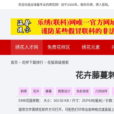
欢迎光临全球最专业的绣花网！创于2000年。联科乐绣，绣人皆知。
绣花人才网
免费花样区
绣花元素
首页
>
花样下载排行
>
花版高级搜索
花卉藤蔓刺
刺绣
花卉
藤蔓
图案设计
色彩渐变
几何纹样
EMB花版参数： 大小：163.50 KB / 尺寸：253*638[毫米] / 针数
版带文件需绣花软件方可打开，可配色打印导出各种格式或直接上