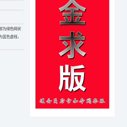
部为绿色网状
为蓝色虚线，