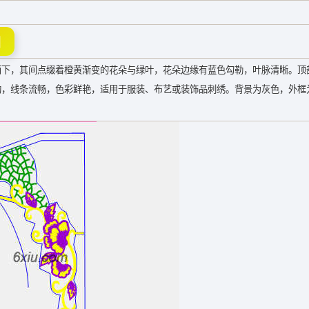
图
而下，其间点缀着橙黄渐变的花朵与绿叶，花朵边缘有蓝色勾勒，叶脉清晰。顶
构，线条流畅，色彩鲜艳，适用于服装、布艺或装饰品刺绣。背景为灰色，外框