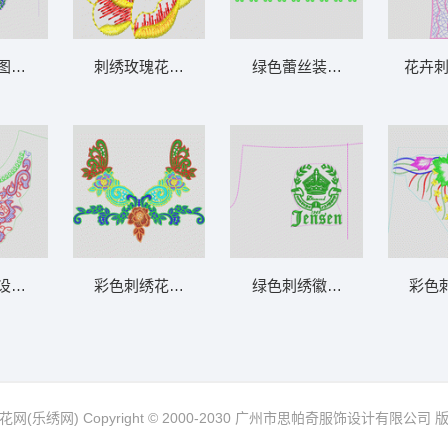
领
图案设计图 蝴蝶衣胸
刺绣玫瑰花图案 简单玫瑰花
绿色蕾丝装饰图案 水溶条码
花卉刺
设计图 领
彩色刺绣花卉装饰图案 水溶领花
绿色刺绣徽章设计图 章仔男
彩色
网(乐绣网) Copyright © 2000-2030 广州市思帕奇服饰设计有限公司