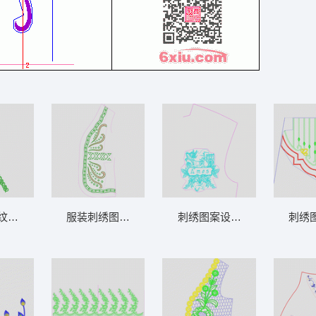
纹装饰带 心形条
服装刺绣图案设计图 镂空抽象衣襟
刺绣图案设计图 飞马章仔
刺绣