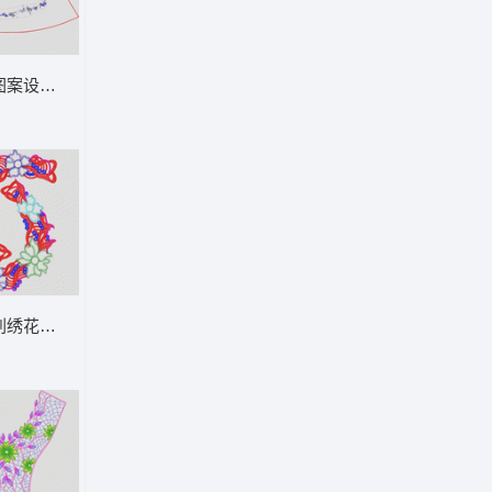
花
图案设计图 小花条
领
刺绣花环图案 水溶领仿