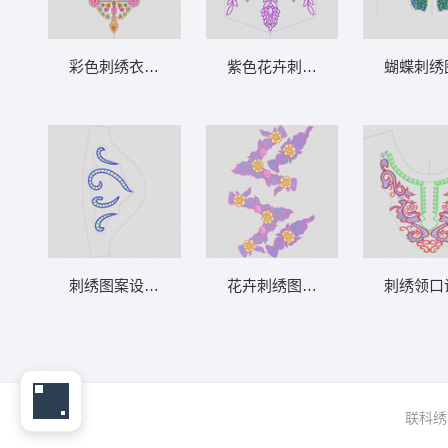
彩色刺绣衣领设计图 复杂民族领花
紫色花卉刺绣服装设计图 大花条
蝴蝶刺绣
刺绣图案设计图 符号曲线
花卉刺绣图案设计 水溶领花
刺绣领口
联科绣花