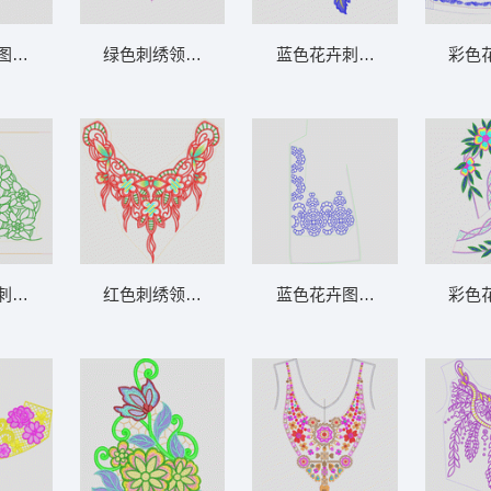
图案设计图 抽象吉祥三角
绿色刺绣领口设计图 亮片 领
蓝色花卉刺绣装饰图案 贴布
彩色
象曲线
刺绣图案设计图 肩花
红色刺绣领口装饰图案 抽象领花
蓝色花卉图案裁剪图 镂空花
彩色