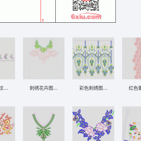
纹刺绣图案 水滴状条
刺绣花卉图案上衣设计图 绳绣领
彩色刺绣图案设计图 抽象带
红色