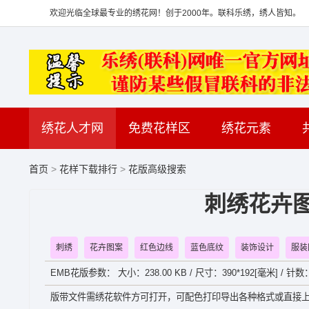
欢迎光临全球最专业的绣花网！创于2000年。联科乐绣，绣人皆知。
绣花人才网
免费花样区
绣花元素
首页
>
花样下载排行
>
花版高级搜索
刺绣花卉图
刺绣
花卉图案
红色边线
蓝色底纹
装饰设计
服装
EMB花版参数： 大小：238.00 KB / 尺寸：390*192[毫米] / 针
版带文件需绣花软件方可打开，可配色打印导出各种格式或直接上