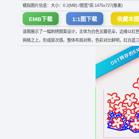
模拟图片信息：大小：0.2(MB) /图宽*高:1475x727(像素)
EMB下载
1:1图下载
收藏本
该图展示了一幅刺绣图案设计，主体为白色五瓣花朵，边缘以红
网格之上，形成层次感。整体布局对称，色彩对比鲜明，红白蓝
DST转存的E