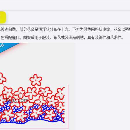
图
色线迹勾勒，部分花朵呈漂浮状分布在上方。下方为蓝色网格状底纹，花朵以密
三色搭配醒目。图案适用于服装、布艺或装饰品刺绣，具有装饰性和艺术性。
MB