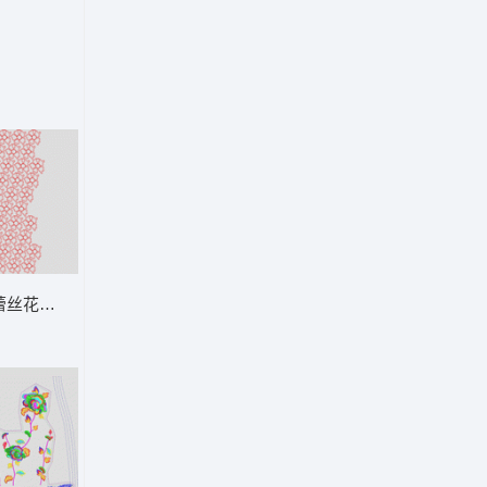
条
蕾丝花图案装饰 简单花匹绣