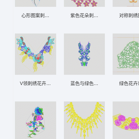
心形图案刺绣设计图 贴花领心形
紫色花朵刺绣图案 花朵匹绣
对称刺绣
V领刺绣花卉装饰图案 烫花领
蓝色与绿色花卉刺绣图案 鹰领抽
绿色花卉