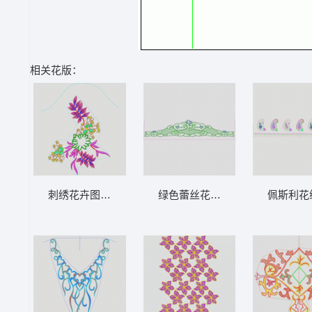
相关花版：
刺绣花卉图案设计稿 贴布花
绿色蕾丝花边设计图 裙边花
佩斯利花