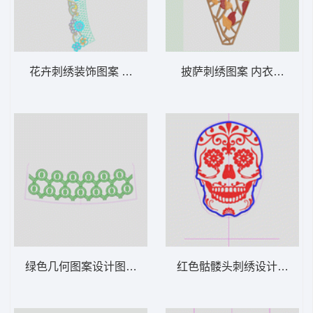
花卉刺绣装饰图案 水溶假领
披萨刺绣图案 内衣三角
绿色几何图案设计图 圆环裙边
红色骷髅头刺绣设计图 骷