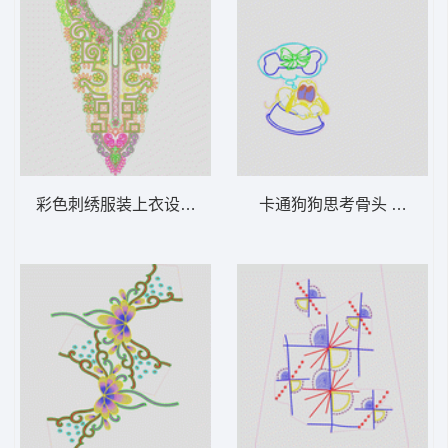
彩色刺绣服装上衣设计图 复杂领民族
卡通狗狗思考骨头 狗卡通