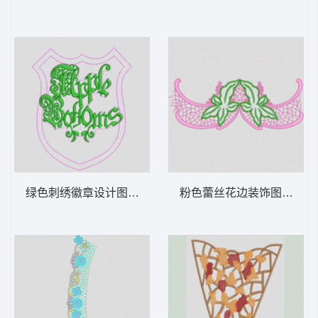
绿色刺绣徽章设计图 男字母
粉色蕾丝花边装饰图案 内