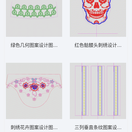
绿色几何图案设计图 圆环裙边
红色骷髅头刺绣设计图 骷
刺绣花卉图案设计图 袖花
三列垂直条纹图案设计图 