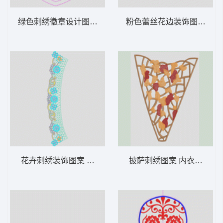
绿色刺绣徽章设计图 男字母
粉色蕾丝花边装饰图案 内
花卉刺绣装饰图案 水溶假领
披萨刺绣图案 内衣三角