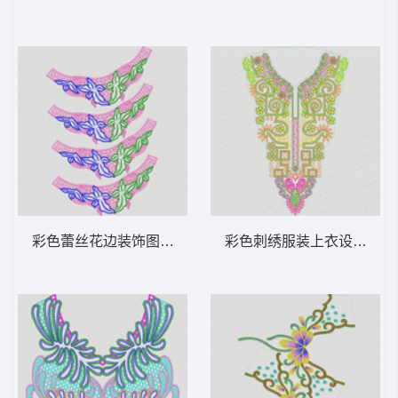
彩色蕾丝花边装饰图案 水溶假领
彩色刺绣服装上衣设计图 