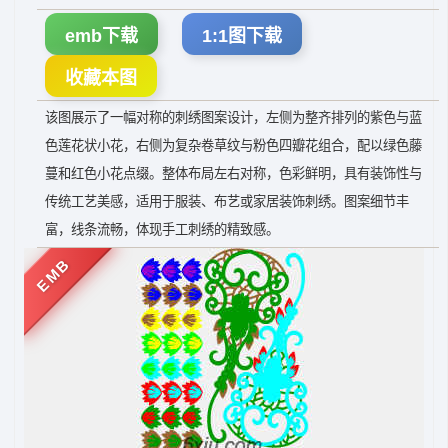
emb下载
1:1图下载
收藏本图
该图展示了一幅对称的刺绣图案设计，左侧为整齐排列的紫色与蓝
色莲花状小花，右侧为复杂卷草纹与粉色四瓣花组合，配以绿色藤
蔓和红色小花点缀。整体布局左右对称，色彩鲜明，具有装饰性与
传统工艺美感，适用于服装、布艺或家居装饰刺绣。图案细节丰
富，线条流畅，体现手工刺绣的精致感。
EMB