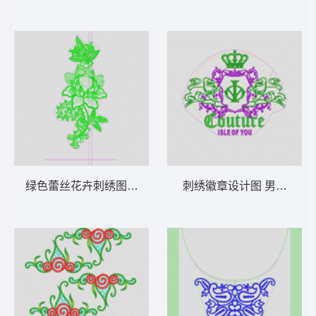
绿色蕾丝花卉刺绣图案 网布朵花
刺绣徽章设计图 男章仔