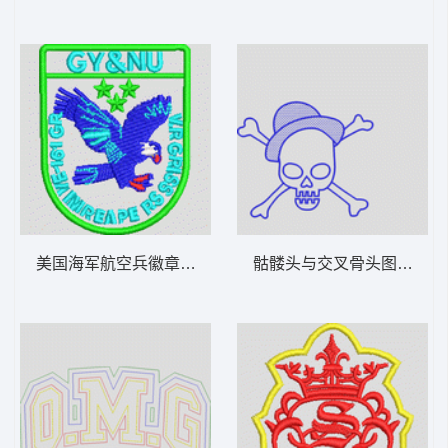
美国海军航空兵徽章 章仔鹰
骷髅头与交叉骨头图案 骷