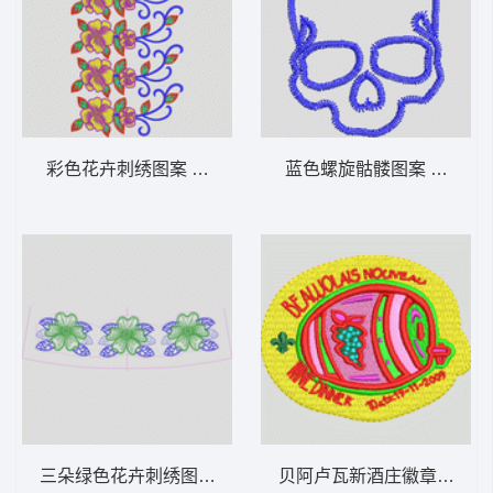
彩色花卉刺绣图案 朵花条
蓝色螺旋骷髅图案 骷髅
三朵绿色花卉刺绣图案 朵花条
贝阿卢瓦新酒庄徽章 章仔