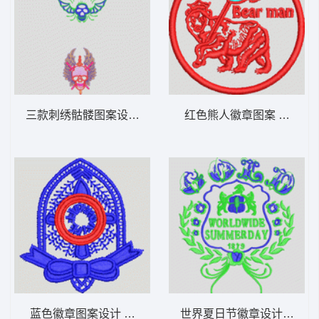
三款刺绣骷髅图案设计 骷髅
红色熊人徽章图案 章仔
蓝色徽章图案设计 章仔
世界夏日节徽章设计 章仔