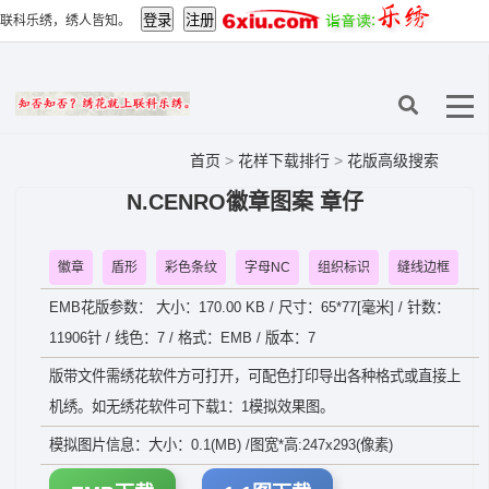
联科乐绣，绣人皆知。
首页
>
花样下载排行
>
花版高级搜索
N.CENRO徽章图案 章仔
徽章
盾形
彩色条纹
字母NC
组织标识
缝线边框
EMB花版参数： 大小：170.00 KB / 尺寸：65*77[毫米] / 针数：
11906针 / 线色：7 / 格式：EMB / 版本：7
版带文件需绣花软件方可打开，可配色打印导出各种格式或直接上
机绣。如无绣花软件可下载1：1模拟效果图。
模拟图片信息：大小：0.1(MB) /图宽*高:247x293(像素)