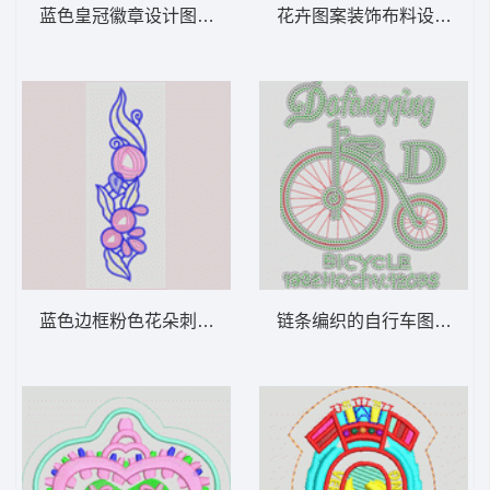
蓝色皇冠徽章设计图 字母章仔王冠
花卉图案装饰布料设计 窗
蓝色边框粉色花朵刺绣图案 朵花
链条编织的自行车图案 亮片