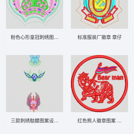
粉色心形皇冠刺绣图案 皇冠章仔
标准服装厂徽章 章仔
三款刺绣骷髅图案设计 骷髅
红色熊人徽章图案 章仔