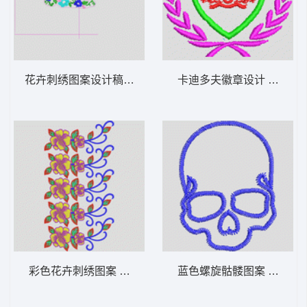
花卉刺绣图案设计稿 经典花
卡迪多夫徽章设计 章仔
彩色花卉刺绣图案 朵花条
蓝色螺旋骷髅图案 骷髅