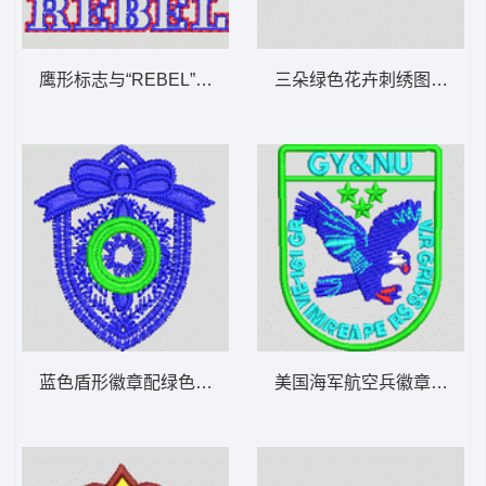
鹰形标志与“REBEL”字样 章仔
三朵绿色花卉刺绣图案 朵
蓝色盾形徽章配绿色圆环 章仔
美国海军航空兵徽章 章仔