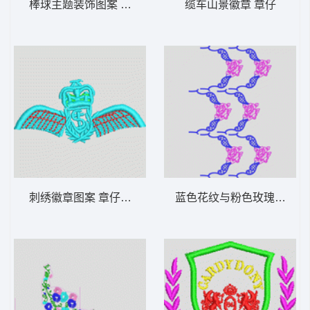
棒球主题装饰图案 章仔baseball
缆车山景徽章 章仔
刺绣徽章图案 章仔翅膀
蓝色花纹与粉色玫瑰图案 