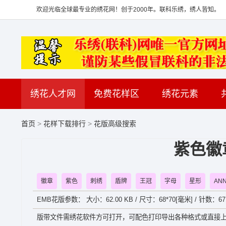
欢迎光临全球最专业的绣花网！创于2000年。联科乐绣，绣人皆知。
绣花人才网
免费花样区
绣花元素
首页
>
花样下载排行
>
花版高级搜索
紫色徽
徽章
紫色
刺绣
盾牌
王冠
字母
星形
AN
EMB花版参数： 大小：62.00 KB / 尺寸：68*70[毫米] / 针数：67
版带文件需绣花软件方可打开，可配色打印导出各种格式或直接上