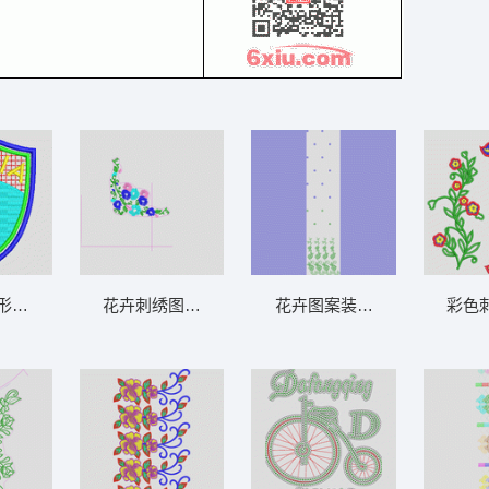
冠
章 章仔italia
花卉刺绣图案设计稿 经典花
花卉图案装饰布料设计 窗帘
彩色