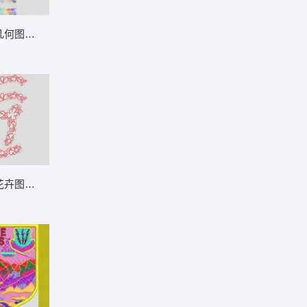
卡通单车
几何图案装饰设计 窗帘
卉图案的字母“C”设计图 领