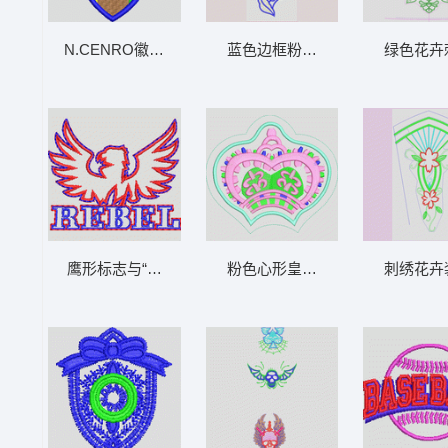
N.CENRO徽章图案 章仔
蓝色边框粉色花朵刺绣图案 朵花
绿色花卉
鹰形标志与“REBEL”字样 章仔
粉色心形皇冠刺绣图案 皇冠章仔
刺绣花卉