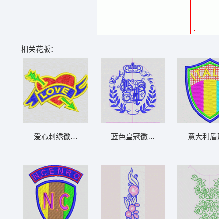
相关花版：
爱心刺绣徽章 章仔
蓝色皇冠徽章设计图 字母章仔王
意大利盾形徽