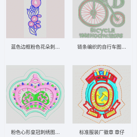
蓝色边框粉色花朵刺绣图案 朵花
链条编织的自行车图案 亮片
粉色心形皇冠刺绣图案 皇冠章仔
标准服装厂徽章 章仔