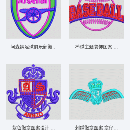
阿森纳足球俱乐部徽章 章仔arsenal
棒球主题装饰图案 章仔baseb
紫色徽章图案设计 章仔
刺绣徽章图案 章仔翅膀