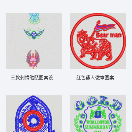
三款刺绣骷髅图案设计 骷髅
红色熊人徽章图案 章仔