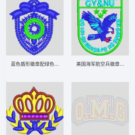
蓝色盾形徽章配绿色圆环 章仔
美国海军航空兵徽章 章仔