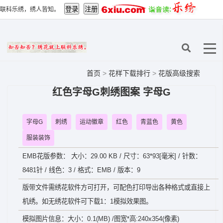
联科乐绣，绣人皆知。
首页
>
花样下载排行
>
花版高级搜索
红色字母G刺绣图案 字母G
字母G
刺绣
运动徽章
红色
青蓝色
黄色
服装装饰
EMB花版参数： 大小：29.00 KB / 尺寸：63*93[毫米] / 针数：
8481针 / 线色：3 / 格式：EMB / 版本：9
版带文件需绣花软件方可打开，可配色打印导出各种格式或直接上
机绣。如无绣花软件可下载1：1模拟效果图。
模拟图片信息：大小：0.1(MB) /图宽*高:240x354(像素)