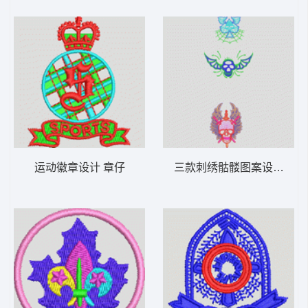
运动徽章设计 章仔
三款刺绣骷髅图案设计 骷