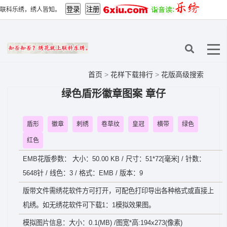
联科乐绣，绣人皆知。
首页
>
花样下载排行
>
花版高级搜索
绿色盾形徽章图案 章仔
盾形
徽章
刺绣
卷草纹
皇冠
横带
绿色
红色
EMB花版参数： 大小：50.00 KB / 尺寸：51*72[毫米] / 针数：
5648针 / 线色：3 / 格式：EMB / 版本：9
版带文件需绣花软件方可打开，可配色打印导出各种格式或直接上
机绣。如无绣花软件可下载1：1模拟效果图。
模拟图片信息：大小：0.1(MB) /图宽*高:194x273(像素)