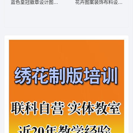
蓝色皇冠徽章设计图 字母章仔王冠
花卉图案装饰布料设计 窗