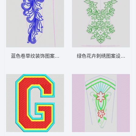
蓝色卷草纹装饰图案 抽象曲线头发
绿色花卉刺绣图案设计图 