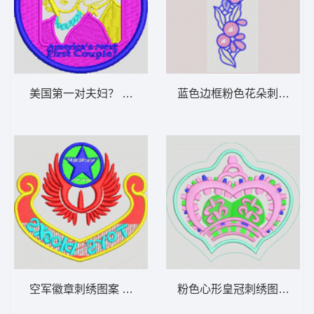
美国第一对夫妇？ 奥巴马
蓝色边框粉色花朵刺绣图案
空军徽章刺绣图案 章仔
粉色心形皇冠刺绣图案 皇