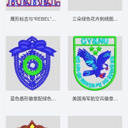
鹰形标志与“REBEL”字样 章仔
三朵绿色花卉刺绣图案 朵
蓝色盾形徽章配绿色圆环 章仔
美国海军航空兵徽章 章仔