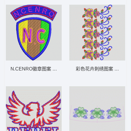
N.CENRO徽章图案 章仔
彩色花卉刺绣图案 朵花条