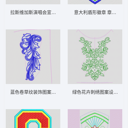
拉斯维加斯演唱会宣传图 字母
意大利盾形徽章 章仔italia
蓝色卷草纹装饰图案 抽象曲线头发
绿色花卉刺绣图案设计图 