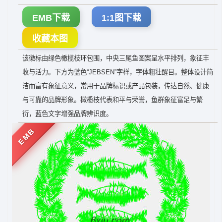
EMB下载
1:1图下载
收藏本图
该徽标由绿色橄榄枝环包围，中央三尾鱼图案呈水平排列，象征丰
收与活力。下方为蓝色“JEBSEN”字样，字体粗壮醒目。整体设计简
洁而富有象征意义，常用于品牌标识或产品包装，传达自然、健康
与可靠的品牌形象。橄榄枝代表和平与荣誉，鱼群象征富足与繁
衍，蓝色文字增强品牌辨识度。
EMB