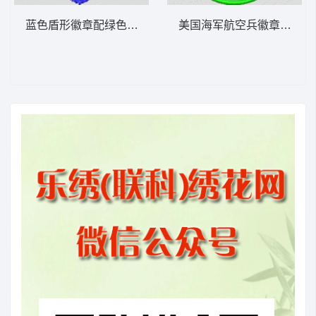
蓝色盾形徽章配绿色圆环 章仔
美国海军航空兵徽章 章仔