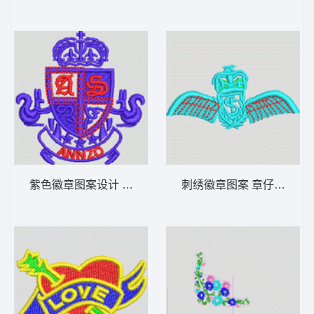
紫色徽章图案设计 章仔
刺绣徽章图案 章仔翅膀