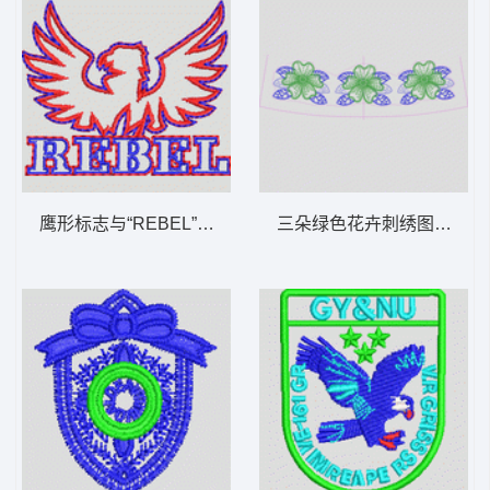
鹰形标志与“REBEL”字样 章仔
三朵绿色花卉刺绣图案 朵