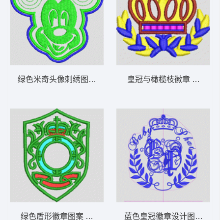
绿色米奇头像刺绣图案 米奇
皇冠与橄榄枝徽章 王冠
绿色盾形徽章图案 章仔
蓝色皇冠徽章设计图 字母