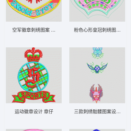
空军徽章刺绣图案 章仔
粉色心形皇冠刺绣图案 皇
运动徽章设计 章仔
三款刺绣骷髅图案设计 骷