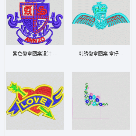
紫色徽章图案设计 章仔
刺绣徽章图案 章仔翅膀