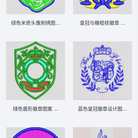
绿色米奇头像刺绣图案 米奇
皇冠与橄榄枝徽章 王冠
绿色盾形徽章图案 章仔
蓝色皇冠徽章设计图 字母