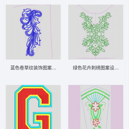
蓝色卷草纹装饰图案 抽象曲线头发
绿色花卉刺绣图案设计图 