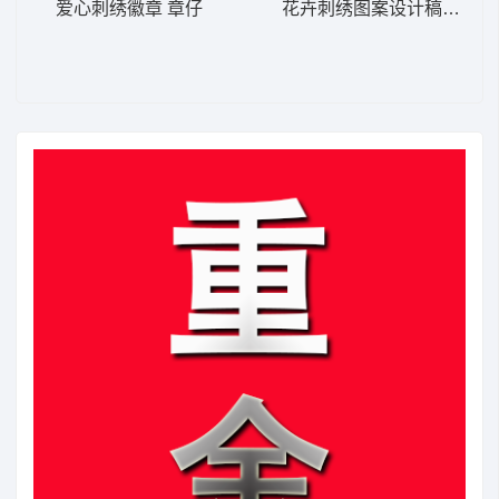
爱心刺绣徽章 章仔
花卉刺绣图案设计稿 经典