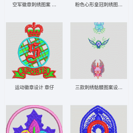
空军徽章刺绣图案 章仔
粉色心形皇冠刺绣图案 皇
运动徽章设计 章仔
三款刺绣骷髅图案设计 骷