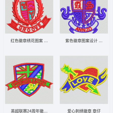
红色徽章绣花图案 章仔
紫色徽章图案设计 章仔
英超联赛24周年徽章 章仔
爱心刺绣徽章 章仔