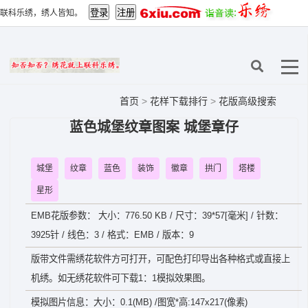
联科乐绣，绣人皆知。
首页
>
花样下载排行
>
花版高级搜索
蓝色城堡纹章图案 城堡章仔
城堡
纹章
蓝色
装饰
徽章
拱门
塔楼
星形
EMB花版参数： 大小：776.50 KB / 尺寸：39*57[毫米] / 针数：
3925针 / 线色：3 / 格式：EMB / 版本：9
版带文件需绣花软件方可打开，可配色打印导出各种格式或直接上
机绣。如无绣花软件可下载1：1模拟效果图。
模拟图片信息：大小：0.1(MB) /图宽*高:147x217(像素)