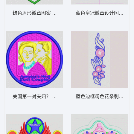
绿色盾形徽章图案 章仔
蓝色皇冠徽章设计图 字母
美国第一对夫妇？ 奥巴马
蓝色边框粉色花朵刺绣图案