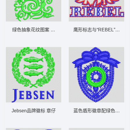
绿色抽象花纹图案 抽象曲线
鹰形标志与“REBEL”字样 
Jebsen品牌徽标 章仔
蓝色盾形徽章配绿色圆环 