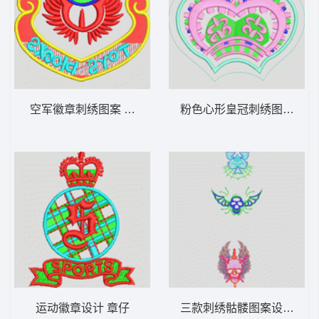
空军徽章刺绣图案 章仔
粉色心形皇冠刺绣图案 皇
运动徽章设计 章仔
三款刺绣骷髅图案设计 骷