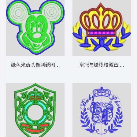
绿色米奇头像刺绣图案 米奇
皇冠与橄榄枝徽章 王冠