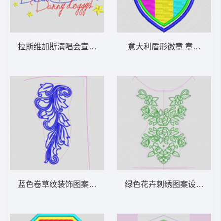
拉斯维加斯演唱会宣传图 字母
意大利盾形徽章 章仔italia
蓝色卷草纹装饰图案 抽象曲线头发
绿色花卉刺绣图案设计图 