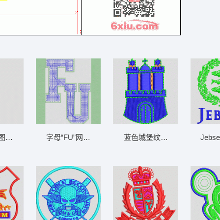
图案装饰图 窗帘
字母“FU”网格设计图 毛巾绣FU
蓝色城堡纹章图案 城堡章仔
Jeb