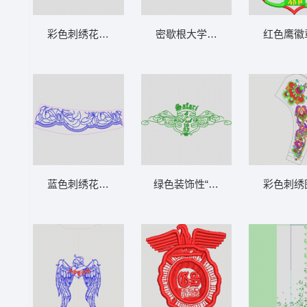
彩色刺绣花边设计图 裙边
密歇根大学标志图案 毛巾绣M
红色鹰徽
蓝色刺绣花边图案设计图 裙边
绿色装饰性“Safari”标志 章仔
彩色刺绣