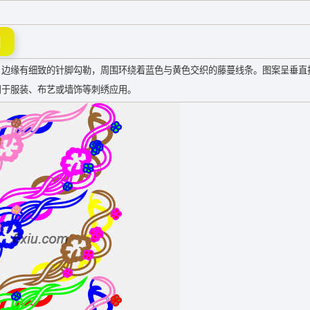
图
，边缘有细致的针脚勾勒，周围环绕着蓝色与黄色交织的藤蔓线条。图案呈垂直
用于服装、布艺或墙饰等刺绣应用。