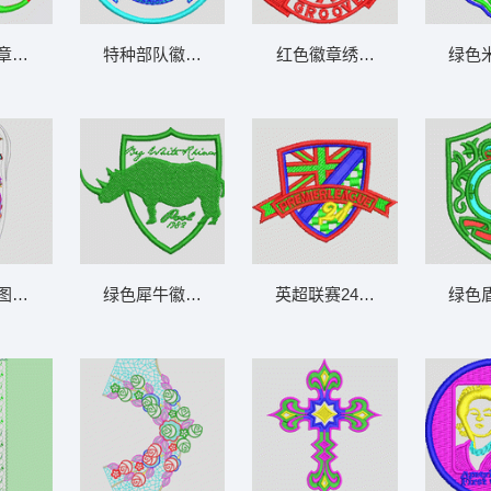
章标志 鹰章仔
特种部队徽章设计 骷髅章仔
红色徽章绣花图案 章仔
绿色
图案设计图 民族吉祥花
绿色犀牛徽章设计 章仔
英超联赛24周年徽章 章仔
绿色