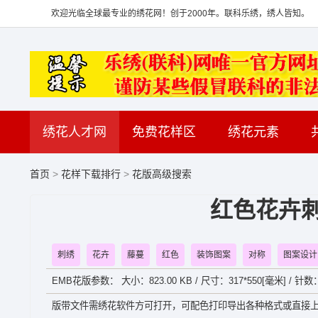
欢迎光临全球最专业的绣花网！创于2000年。联科乐绣，绣人皆知。
绣花人才网
免费花样区
绣花元素
首页
>
花样下载排行
>
花版高级搜索
红色花卉刺
刺绣
花卉
藤蔓
红色
装饰图案
对称
图案设计
EMB花版参数： 大小：823.00 KB / 尺寸：317*550[毫米] / 针数
版带文件需绣花软件方可打开，可配色打印导出各种格式或直接上