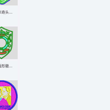
米奇头像刺绣图案 米奇
盾形徽章图案 章仔