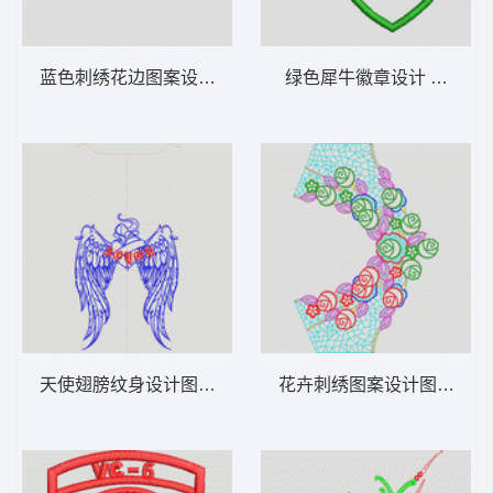
蓝色刺绣花边图案设计图 裙边
绿色犀牛徽章设计 章仔
天使翅膀纹身设计图 翅膀
花卉刺绣图案设计图 水溶