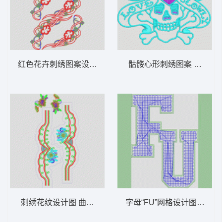
红色花卉刺绣图案设计 烫花朵
骷髅心形刺绣图案 骷髅章
刺绣花纹设计图 曲线条
字母“FU”网格设计图 毛巾绣