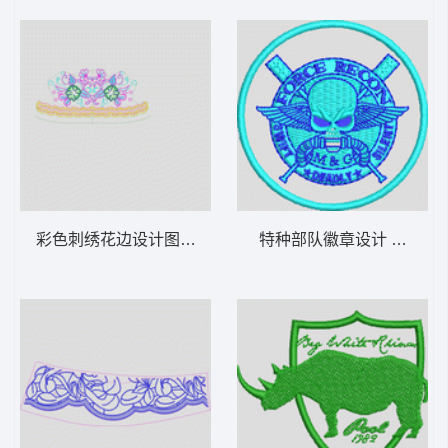
彩色刺绣花边设计图 裙边
特种部队徽章设计 骷髅章