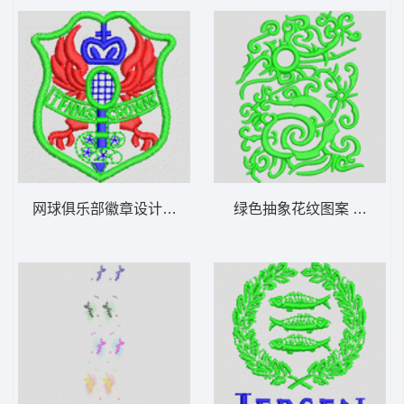
网球俱乐部徽章设计 章仔
绿色抽象花纹图案 抽象曲