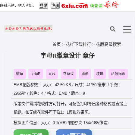
联科乐绣，绣人皆知。
首页
>
花样下载排行
>
花版高级搜索
字母R徽章设计 章仔
徽章
字母R
皇冠
卷草纹
盾形
装饰
品牌标识
EMB花版参数： 大小：42.50 KB / 尺寸：41*50[毫米] / 针数：
2965针 / 线色：4 / 格式：EMB / 版本：9
版带文件需绣花软件方可打开，可配色打印导出各种格式或直接上
机绣。如无绣花软件可下载1：1模拟效果图。
模拟图片信息：大小：0.1(MB) /图宽*高:154x188(像素)