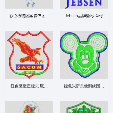
彩色植物图案装饰图 窗帘
Jebsen品牌徽标 章仔
红色鹰徽章标志 鹰章仔
绿色米奇头像刺绣图案 米