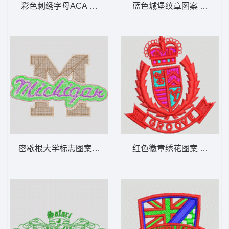
彩色刺绣字母ACA 字母
蓝色城堡纹章图案 城堡章
密歇根大学标志图案 毛巾绣M
红色徽章绣花图案 章仔