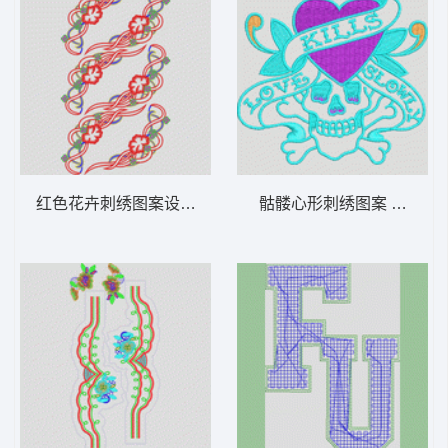
红色花卉刺绣图案设计 烫花朵
骷髅心形刺绣图案 骷髅章