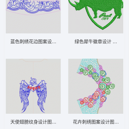
蓝色刺绣花边图案设计图 裙边
绿色犀牛徽章设计 章仔
天使翅膀纹身设计图 翅膀
花卉刺绣图案设计图 水溶