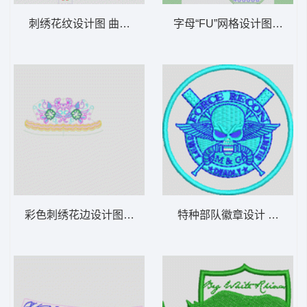
刺绣花纹设计图 曲线条
字母“FU”网格设计图 毛巾绣
彩色刺绣花边设计图 裙边
特种部队徽章设计 骷髅章