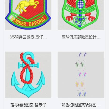
3/5骑兵营徽章 章仔骑马
网球俱乐部徽章设计 章仔
锚与绳结图案 锚章仔
彩色植物图案装饰图 窗帘