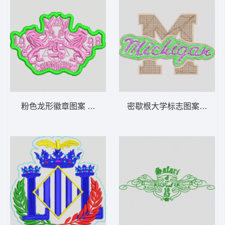
粉色龙形徽章图案 章仔
密歇根大学标志图案 毛巾绣