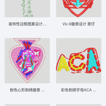
装饰性边框图案设计 亮片 窗帘
Vic-6徽章设计 章仔
粉色心形刺绣徽章 章仔骷髅
彩色刺绣字母ACA 字母