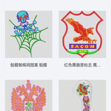
骷髅蜘蛛网图案 骷髅
红色鹰徽章标志 鹰章仔