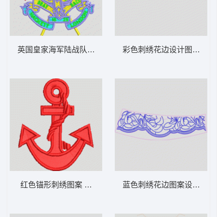
英国皇家海军陆战队徽章 章仔
彩色刺绣花边设计图 裙边
红色锚形刺绣图案 锚章仔
蓝色刺绣花边图案设计图 