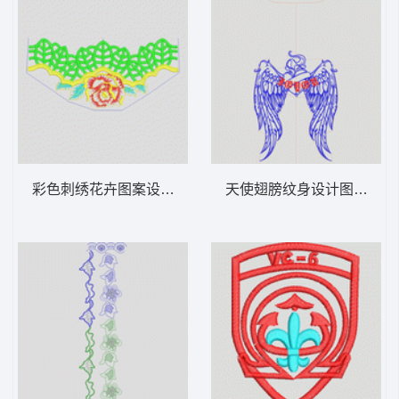
彩色刺绣花卉图案设计 水溶朵花
天使翅膀纹身设计图 翅膀