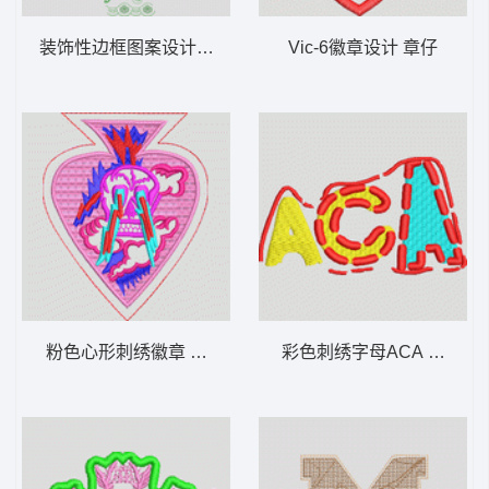
装饰性边框图案设计 亮片 窗帘
Vic-6徽章设计 章仔
粉色心形刺绣徽章 章仔骷髅
彩色刺绣字母ACA 字母