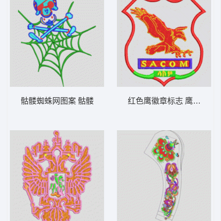
骷髅蜘蛛网图案 骷髅
红色鹰徽章标志 鹰章仔