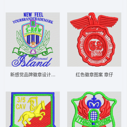
新感觉品牌徽章设计 章仔
红色徽章图案 章仔