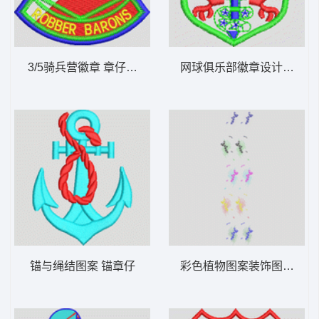
3/5骑兵营徽章 章仔骑马
网球俱乐部徽章设计 章仔
锚与绳结图案 锚章仔
彩色植物图案装饰图 窗帘