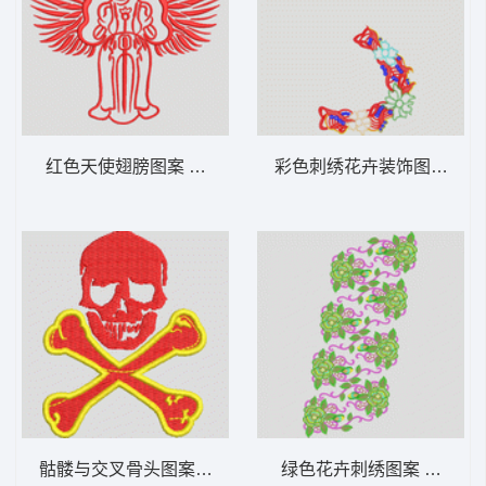
红色天使翅膀图案 翅膀
彩色刺绣花卉装饰图案 领
骷髅与交叉骨头图案 骷髅
绿色花卉刺绣图案 水溶朵