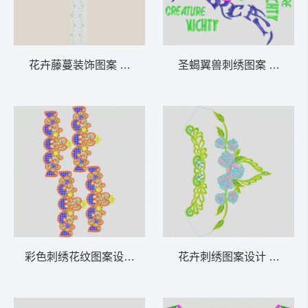
花卉藤蔓装饰图案 窗帘
圣蝎翼兽刺绣图案 蝎子
彩色刺绣花纹图案设计 水溶假领
花卉刺绣图案设计 水溶领