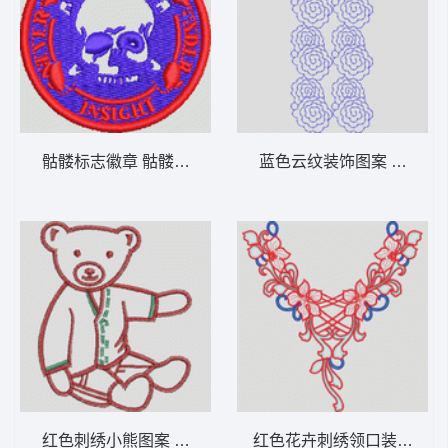
骷髅标志徽章 骷髅章仔
蓝色云纹装饰图案 棉花
红色刺绣小熊图案 贴布熊
红色花卉刺绣领口装饰 领