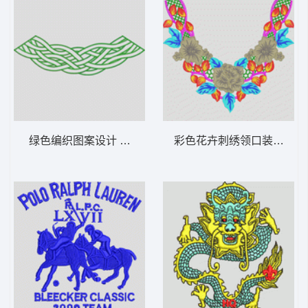
绿色编织图案设计 交叉面条曲线
彩色花卉刺绣领口装饰 领