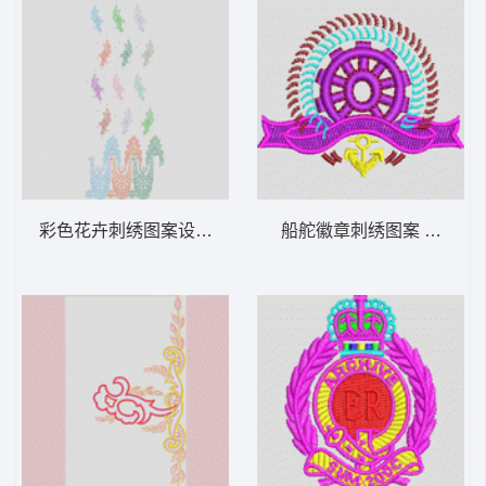
彩色花卉刺绣图案设计 提花窗帘
船舵徽章刺绣图案 章仔