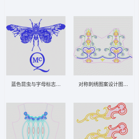
蓝色昆虫与字母标志 蝴蝶
对称刺绣图案设计图 衣摆