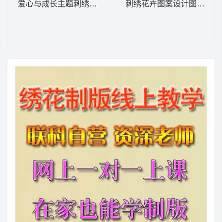
爱心与成长主题刺绣设计 字母裤袋
刺绣花卉图案设计图 裤腰