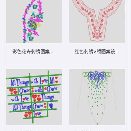
彩色花卉刺绣图案 玫瑰花
红色刺绣V领图案设计 衣领