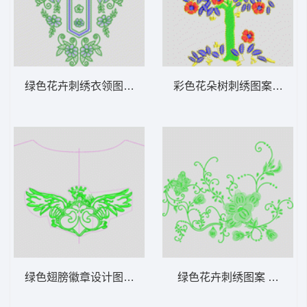
绿色花卉刺绣衣领图案 衣领
彩色花朵树刺绣图案 花树
绿色翅膀徽章设计图 皇冠标
绿色花卉刺绣图案 古典花