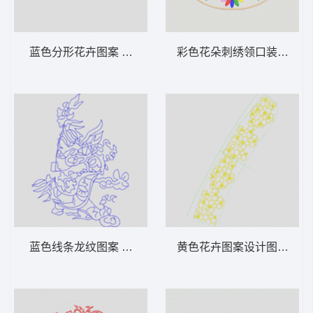
蓝色分形花卉图案 简洁花
彩色花朵刺绣领口装饰 衣
蓝色线条龙纹图案 抽象曲线
黄色花卉图案设计图 花条