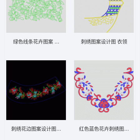
绿色线条花卉图案 镂空花
刺绣图案设计图 衣领
刺绣花边图案设计图 玫瑰花十字绣
红色蓝色花卉刺绣图案 衣