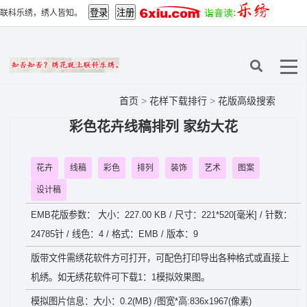
联科乐绣，绣人皆知。
首页
>
花样下载排行
>
花版高级搜索
彩色花卉线稿排列 家纺大花
花卉
线稿
彩色
排列
装饰
艺术
图案
设计稿
EMB花版参数： 大小：227.00 KB / 尺寸：221*520[毫米] / 针数：
24785针 / 线色：4 / 格式：EMB / 版本：9
版带文件需绣花软件方可打开，可配色打印导出各种格式或直接上
机绣。如无绣花软件可下载1：1模拟效果图。
模拟图片信息：大小：0.2(MB) /图宽*高:836x1967(像素)