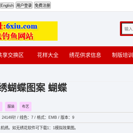
共享交换区
花样大全
绣花供求信息
制版培
绣蝴蝶图案 蝴蝶
服装
布艺
：24149针 / 线色：7 / 格式：EMB / 版本：9
机绣。如无绣花软件可下载1：1模拟效果图。