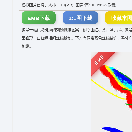
模拟图片信息：大小：0.1(MB) /图宽*高:1011x828(像素)
EMB下载
1:1图下载
收藏本
这是一幅色彩斑斓的刺绣蝴蝶图案，翅膀由红、黄、蓝、绿、紫
呈锥形，由红绿相间丝线缝制。下方有两条蓝色丝线装饰，整体
刺绣。
EMB