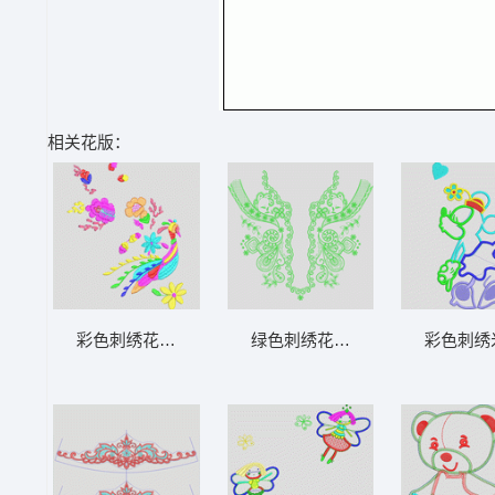
相关花版：
彩色刺绣花卉与孔雀图案 鸟吉祥花
绿色刺绣花纹图案 衣领
彩色刺绣