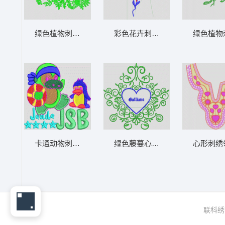
绿色植物刺绣图案 衣花角
彩色花卉刺绣图案设计 简洁花
绿色植物
卡通动物刺绣图案 企鹅卡通
绿色藤蔓心形装饰图案 心形曲线
心形刺绣
联科绣花