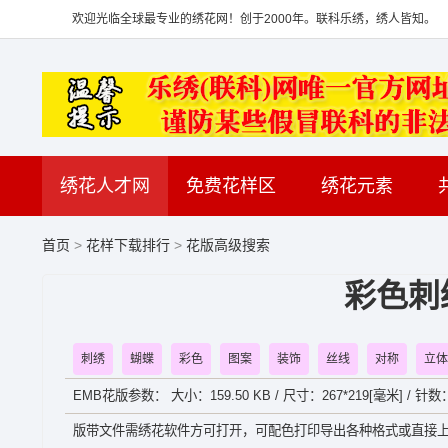
欢迎光临全球最专业的绣花网！创于2000年。联科乐绣，绣人皆知。
绣花人才网
免费花样区
绣花元素
首页
>
花样下载排行
>
花版高级搜索
彩色刺
刺绣
蝴蝶
彩色
图案
装饰
丝线
对称
立体
EMB花版参数： 大小：159.50 KB / 尺寸：267*219[毫米] / 针数
版带文件需绣花软件方可打开，可配色打印导出各种格式或直接上