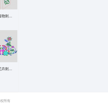
植物刺绣图案设计图 胸襟
贴布
花卉刺绣图案 唐装古典花
 版权所有