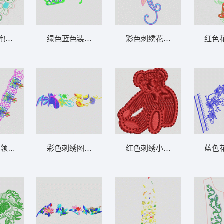
抱玩具熊 熊贴布
绿色蓝色装饰图案设计 蝴蝶
彩色刺绣花卉图案 烫花
红色
V领装饰图案 衣领
彩色刺绣图案设计 简洁花条
红色刺绣小熊图案 熊卡通
蓝色