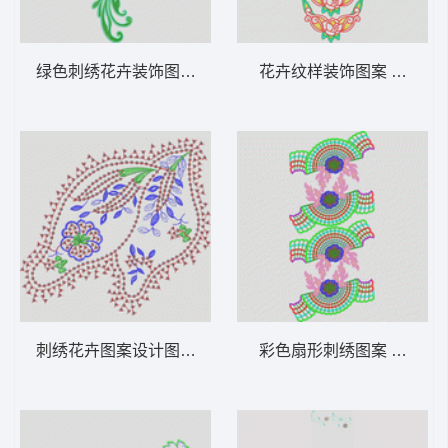
绿色刺绣花卉装饰图案 衣领烫
花卉纹样装饰图案 衣领花
刺绣花卉图案设计图 亮片 珠片花朵
彩色扇形刺绣图案 半圆扇