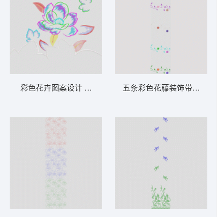
彩色花卉图案设计 家纺大花
五条彩色花藤装饰带 窗帘