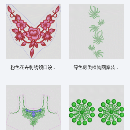
粉色花卉刺绣领口设计 衣领
绿色蕨类植物图案装饰 亮片