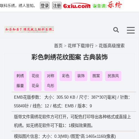
联科乐绣，绣人皆知。
首页
>
花样下载排行
>
花版高级搜索
彩色刺绣花纹图案 古典装饰
刺绣
花纹
对称
彩色
装饰
图案
民族风
藤蔓
花朵
鸟形
EMB花版参数： 大小：305.50 KB / 尺寸：387*307[毫米] / 针数：
55849针 / 线色：12 / 格式：EMB / 版本：9
版带文件需绣花软件方可打开，可配色打印导出各种格式或直接上
机绣。如无绣花软件可下载1：1模拟效果图。
模拟图片信息：大小：0.3(MB) /图宽*高:1465x1160(像素)