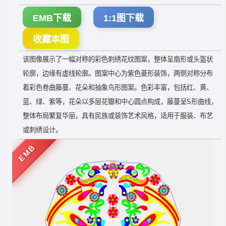
EMB下载
1:1图下载
收藏本图
该图像展示了一幅对称的彩色刺绣花纹图案，整体呈扇形或头盔状
轮廓，边缘有虚线轮廓。图案中心为紫色菱形装饰，两侧对称分布
着彩色卷曲藤蔓、花朵和抽象鸟形图案。色彩丰富，包括红、黄、
蓝、绿、紫等，花朵以多层花瓣和中心圆点构成，藤蔓呈S形曲线，
整体布局繁复华丽，具有民族或装饰艺术风格，适用于服装、布艺
或刺绣设计。
EMB