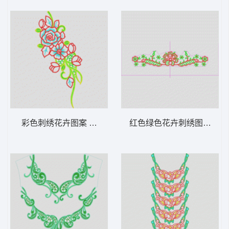
彩色刺绣花卉图案 烫花条
红色绿色花卉刺绣图案 简