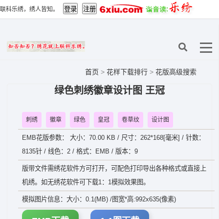
联科乐绣，绣人皆知。
首页
>
花样下载排行
>
花版高级搜索
绿色刺绣徽章设计图 王冠
刺绣
徽章
绿色
皇冠
卷草纹
设计图
EMB花版参数： 大小：70.00 KB / 尺寸：262*168[毫米] / 针数：
8135针 / 线色：2 / 格式：EMB / 版本：9
版带文件需绣花软件方可打开，可配色打印导出各种格式或直接上
机绣。如无绣花软件可下载1：1模拟效果图。
模拟图片信息：大小：0.1(MB) /图宽*高:992x635(像素)