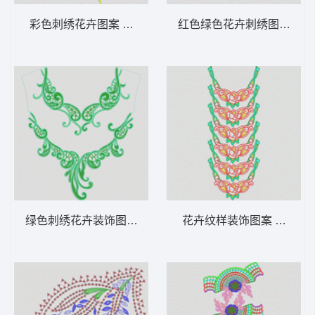
彩色刺绣花卉图案 烫花条
红色绿色花卉刺绣图案 简
绿色刺绣花卉装饰图案 衣领烫
花卉纹样装饰图案 衣领花