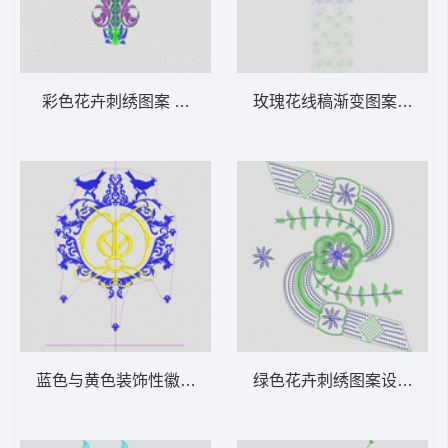
彩色花卉刺绣图案 衣领胸古典
玫瑰花线稿渐变图案 玫瑰
蓝色与黄色装饰性徽章设计 风衣曲线鸟
绿色花卉刺绣图案设计 亮片