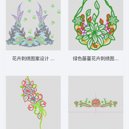
花卉刺绣图案设计 烫花条码
绿色藤蔓花卉刺绣图案 圆