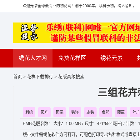
欢迎光临全球最专业的绣花网！创于2000年。联科乐绣，绣人皆知。
绣花人才网
免费花样区
绣花元素
首页
>
花样下载排行
>
花版高级搜索
三组花卉
刺绣
花卉
图案
装饰
服装
色彩
藤蔓
叶片
EMB花版参数： 大小：1.00 MB / 尺寸：471*552[毫米] / 针数：1
版带文件需绣花软件方可打开，可配色打印导出各种格式或直接上