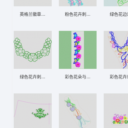
英格兰徽章设计图 狮标
粉色花卉刺绣图案 烫花
绿色花边
绿色花卉刺绣装饰图案 衣领
彩色花朵与蝴蝶装饰图案 小红花
彩色花卉