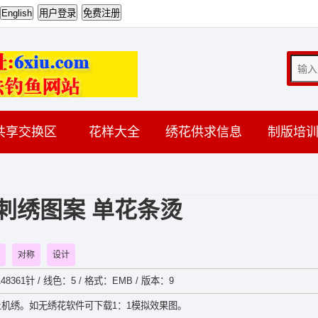
共享交换区
花样大全
绣花供求信息
制版培
刺绣图案 单花条烫
对称
设计
48361针 / 线色：5 / 格式：EMB / 版本：9
机绣。如无绣花软件可下载1：1模拟效果图。