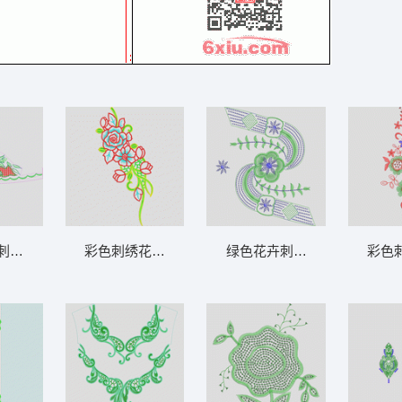
曲线鸟
刺绣设计图 裙摆
彩色刺绣花卉图案 烫花条
绿色花卉刺绣图案设计 亮片 
彩色