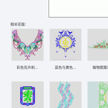
相关花版：
彩色花卉刺绣领口设计 衣领烫
蓝色与黄色装饰性徽章设计 风衣
植物图案