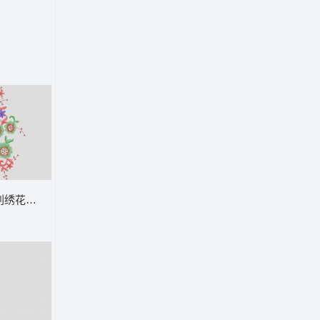
珠片花
刺绣花卉图案 亮片 珠片简单花