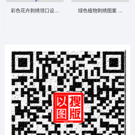
彩色花卉刺绣领口设计 衣领
绿色植物刺绣图案 条码