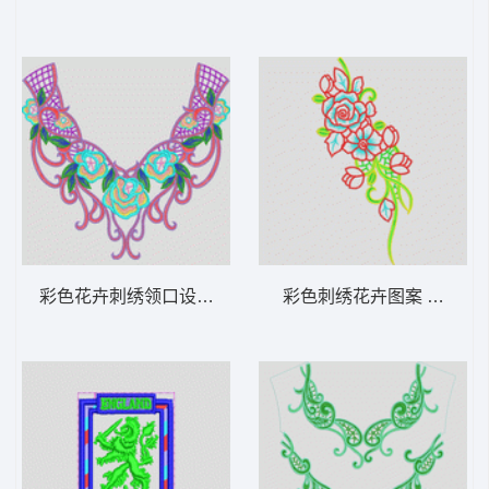
彩色花卉刺绣领口设计 衣领烫
彩色刺绣花卉图案 烫花条