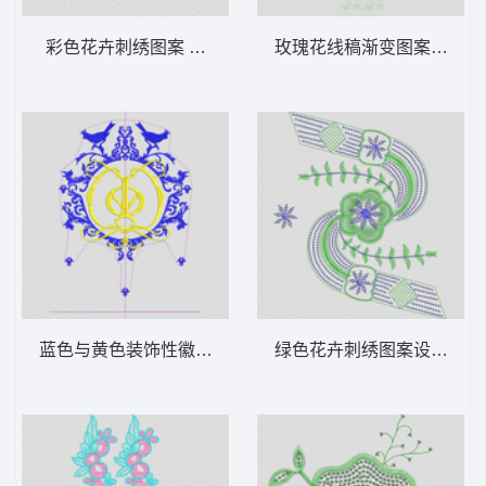
彩色花卉刺绣图案 衣领胸古典
玫瑰花线稿渐变图案 玫瑰
蓝色与黄色装饰性徽章设计 风衣曲线鸟
绿色花卉刺绣图案设计 亮片