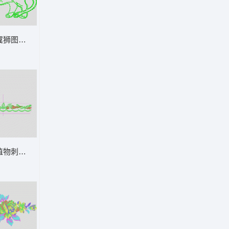
翼狮图案 有翅膀的狮子
领
植物刺绣图案设计 条码