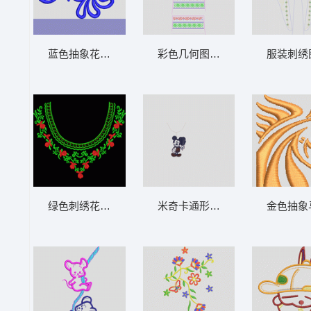
蓝色抽象花纹图案 卡通猫
彩色几何图案装饰带 条码
服装刺绣
绿色刺绣花卉领饰 衣领
米奇卡通形象设计图 亮片 亮片米
金色抽象