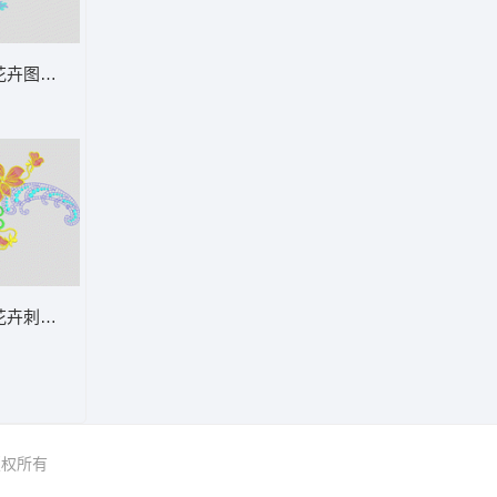
樱桃
花卉图案设计 漂亮的花朵
丹花
花卉刺绣图案 简单花
 版权所有