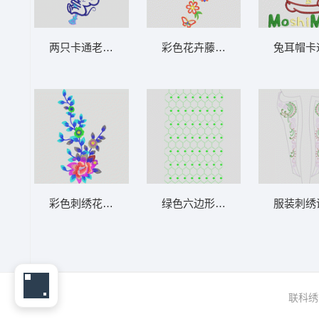
两只卡通老鼠攀爬绳索 卡通老鼠贴布
彩色花卉藤蔓刺绣图案 蝴蝶花型
兔耳帽卡
彩色刺绣花卉图案 漂亮的简单花
绿色六边形网格图案 匹绣
服装刺绣
联科绣花