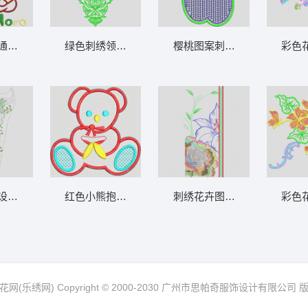
通形象 卡通流氓兔
绿色刺绣领口图案 衣领
樱桃图案刺绣设计 亮片 亮片
彩色
设计图 亮片 亮片牛仔裤发型
红色小熊抱网球图案 卡通熊
刺绣花卉图案设计 漂亮的牡
彩色
网(乐绣网) Copyright © 2000-2030 广州市思帕奇服饰设计有限公司