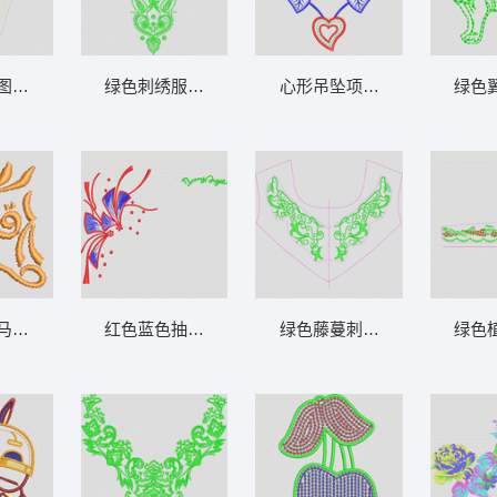
图案设计图 亮片 亮片牛仔裤发型
绿色刺绣服装领口图案 衣领
心形吊坠项链设计图 衣领
绿色
老鼠
马头图案 抽象的马
红色蓝色抽象花卉图案 三角形的花朵
绿色藤蔓刺绣衣领设计图 衣
绿色