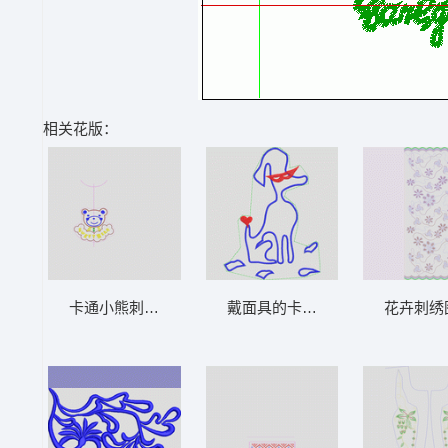
相关花版：
卡通小熊刺绣图案设计 亮片 卡通熊贴布
戴面具的卡通狗 卡通小狗贴布
花卉刺绣