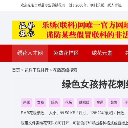
欢迎光临全球最专业的绣花网！创于2000年。联科乐绣，绣人皆知。
绣花人才网
免费花样区
绣花元素
首页
>
花样下载排行
>
花版高级搜索
绿色女孩持花刺
刺绣
女孩
绿色
花朵
蝴蝶结
童趣
装饰
手
EMB花版参数： 大小：99.50 KB / 尺寸：128*224[毫米] / 针数
版带文件需绣花软件方可打开，可配色打印导出各种格式或直接上