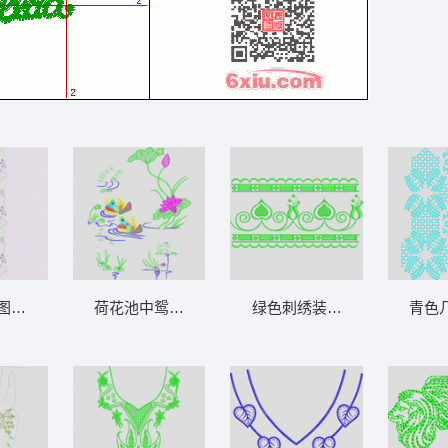
图案设计稿 亮片 匹绣
荷花池中鸳鸯游弋 荷花鸳鸯中国风
绿色刺绣装饰边框图案 条码
青色