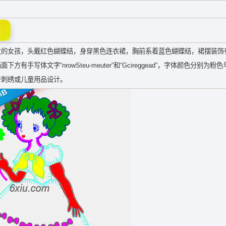
图
发的女孩，头戴红色蝴蝶结，身穿黑色连衣裙，胸前系着蓝色蝴蝶结，裙摆装饰
体文字“nrowSteu-meuter”和“Gcireggead”，字体颜色分别为粉
于刺绣或儿童用品设计。
MB