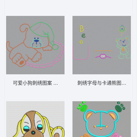
可爱小狗刺绣图案 童装 卡通 贴布
刺绣字母与卡通熊图案 童装