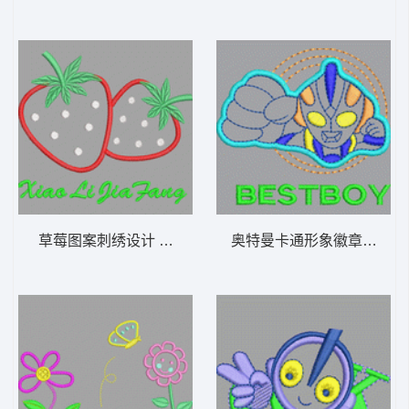
草莓图案刺绣设计 童装 卡通 贴布
奥特曼卡通形象徽章 童装 