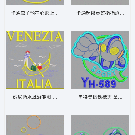
卡通虫子骑在心形上 童装 卡通 贴布
卡通超级英雄指指点点 童装
威尼斯水城游船图 童装 卡通 贴布
奥特曼运动标志 童装 卡通