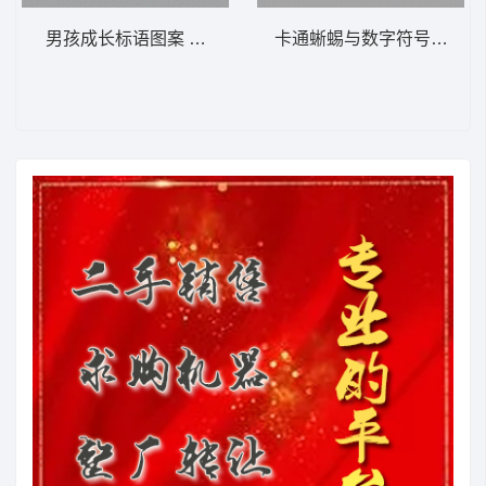
男孩成长标语图案 童装 卡通 贴布
卡通蜥蜴与数字符号装饰图