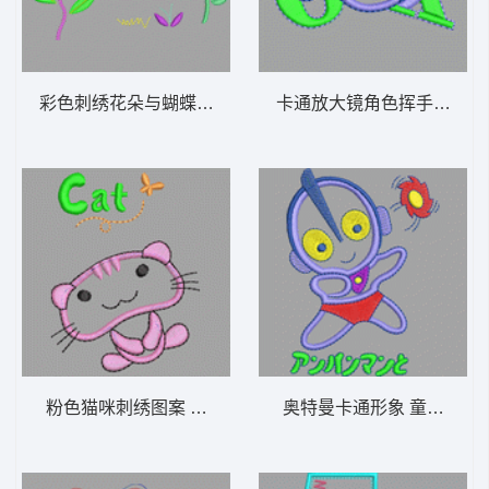
彩色刺绣花朵与蝴蝶图案 童装 卡通 贴布
卡通放大镜角色挥手 童装 
粉色猫咪刺绣图案 童装 卡通 贴布
奥特曼卡通形象 童装 卡通