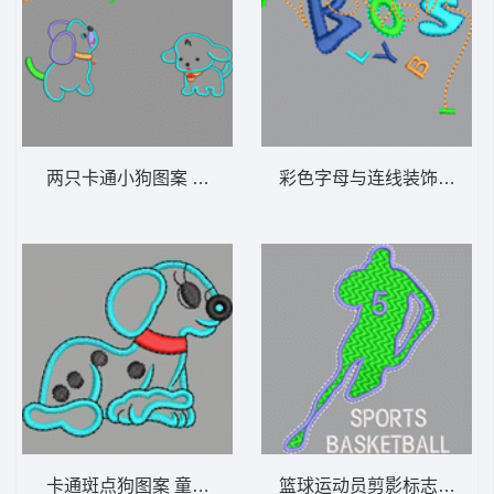
两只卡通小狗图案 童装 卡通 贴布
彩色字母与连线装饰图案 童
卡通斑点狗图案 童装 卡通 贴布
篮球运动员剪影标志 童装 