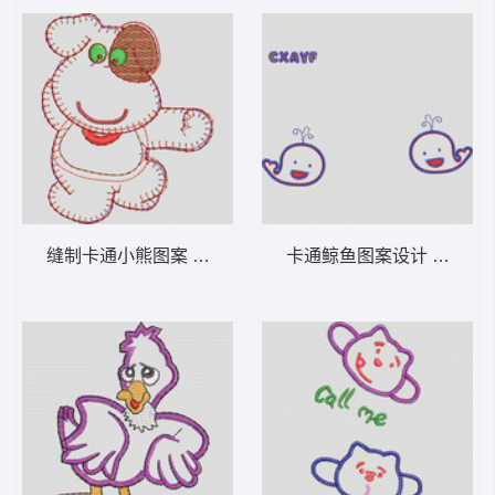
缝制卡通小熊图案 卡通童装章标贴布
卡通鲸鱼图案设