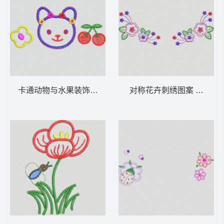
卡通动物与水果装饰图案 卡通童装章标贴布
对称花卉刺绣图