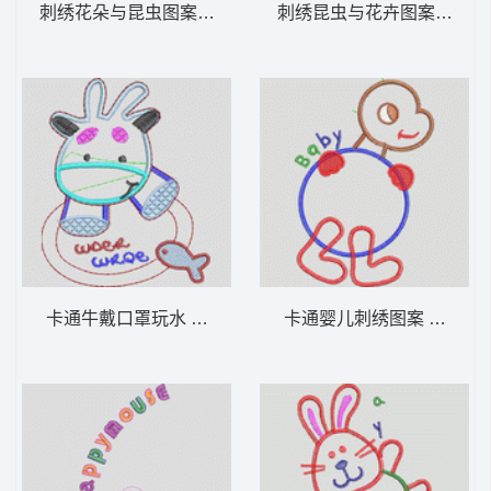
刺绣花朵与昆虫图案 卡通童装章标贴布
刺绣昆虫与花
卡通牛戴口罩玩水 卡通童装章标贴布
卡通婴儿刺绣图