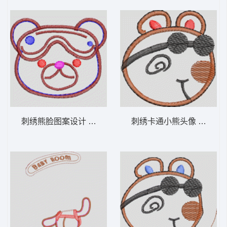
刺绣熊脸图案设计 卡通童装章标贴布
刺绣卡通小熊头