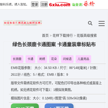
联科乐绣，绣人皆知。
首页
>
花样下载排行
>
花版高级搜索
绿色长颈鹿卡通图案 卡通童装章标贴布
长颈鹿
卡通
刺绣
花朵
问候语
儿童用品
EMB花版参数： 大小：34.50 KB / 尺寸：86*148[毫米] / 针数：
2611针 / 线色：5 / 格式：EMB / 版本：9
版带文件需绣花软件方可打开，可配色打印导出各种格式或直接上
机绣。如无绣花软件可下载1：1模拟效果图。
模拟图片信息：大小：0.1(MB) /图宽*高:328x562(像素)