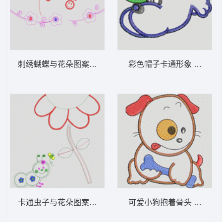
刺绣蝴蝶与花朵图案 卡通童装章标贴布
彩色帽子卡通形
卡通虫子与花朵图案设计 卡通童装章标贴布
可爱小狗抱着骨