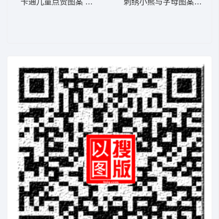
卡通儿童点赞图案 卡通童装章标贴布
刺绣