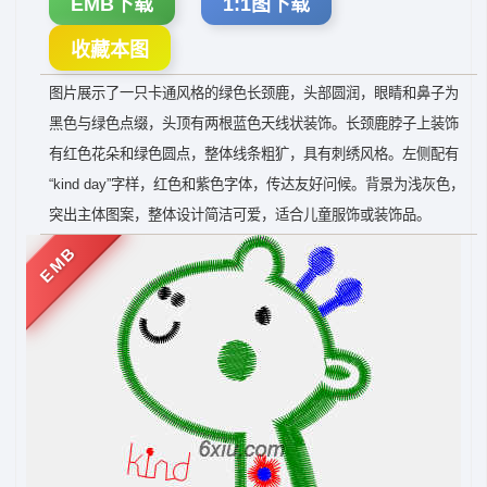
EMB下载
1:1图下载
收藏本图
图片展示了一只卡通风格的绿色长颈鹿，头部圆润，眼睛和鼻子为
黑色与绿色点缀，头顶有两根蓝色天线状装饰。长颈鹿脖子上装饰
有红色花朵和绿色圆点，整体线条粗犷，具有刺绣风格。左侧配有
“kind day”字样，红色和紫色字体，传达友好问候。背景为浅灰色，
突出主体图案，整体设计简洁可爱，适合儿童服饰或装饰品。
EMB