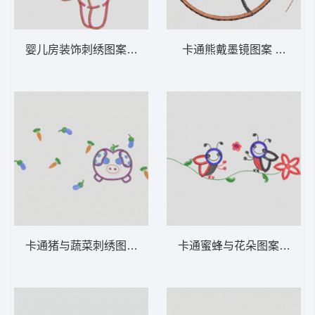
婴儿房装饰刺绣图案 卡通童装章标贴布
卡通熊戴墨镜图
卡通猪与蔬菜刺绣图案 卡通童装章标贴布
卡通蜜蜂与花