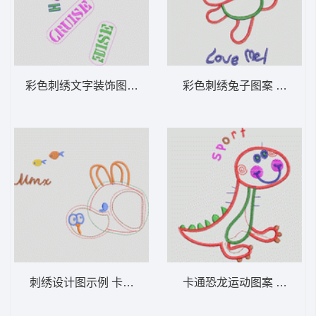
彩色刺绣文字装饰图案 卡通童装章标贴布
彩色刺绣兔子图
刺绣设计图示例 卡通童装章标贴布
卡通恐龙运动图