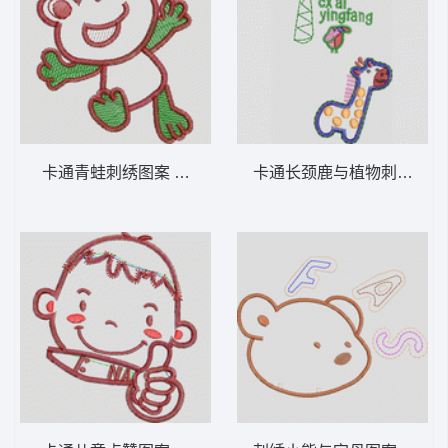
卡通青蛙刺绣图案 卡通童装章标贴布