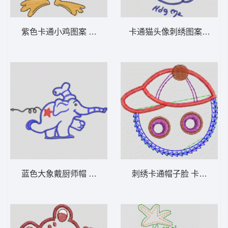
紫色卡通小鸡图案 卡通童装章标贴布
卡通猫头像刺
蓝色大象戴厨师帽 卡通童装章标贴布
刺绣卡通帽子脸 卡