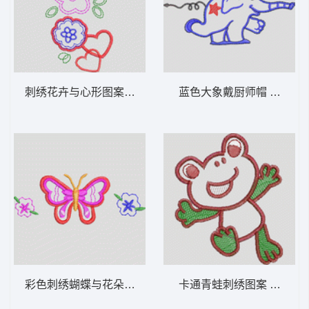
刺绣花卉与心形图案设计 卡通童装章标贴布
蓝色大象戴厨师
彩色刺绣蝴蝶与花朵图案 卡通童装章标贴布
卡通青蛙刺绣图