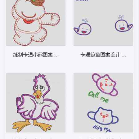
缝制卡通小熊图案 卡通童装章标贴布
卡通鲸鱼图案设