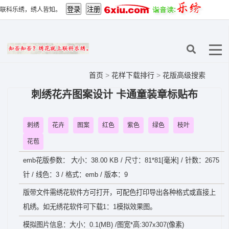
联科乐绣，绣人皆知。
首页
>
花样下载排行
>
花版高级搜索
刺绣花卉图案设计 卡通童装章标贴布
刺绣
花卉
图案
红色
紫色
绿色
枝叶
花苞
emb花版参数： 大小：38.00 KB / 尺寸：81*81[毫米] / 针数：2675
针 / 线色：3 / 格式：emb / 版本：9
版带文件需绣花软件方可打开，可配色打印导出各种格式或直接上
机绣。如无绣花软件可下载1：1模拟效果图。
模拟图片信息：大小：0.1(MB) /图宽*高:307x307(像素)