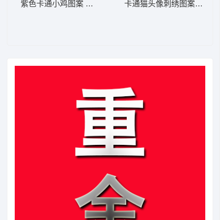
紫色卡通小鸡图案 卡通童装章标贴布
卡通猫头像刺