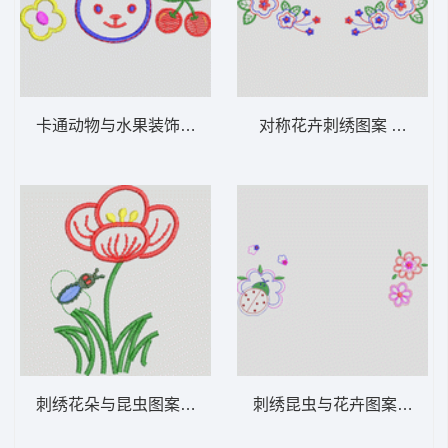
卡通动物与水果装饰图案 卡通童装章标贴布
对称花卉刺绣图
刺绣花朵与昆虫图案 卡通童装章标贴布
刺绣昆虫与花