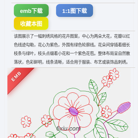
emb下载
1:1图下载
收藏本图
该图展示了一幅刺绣风格的花卉图案，中心为两朵大花，花瓣以红
色线迹勾勒，花心为紫色，外围有绿色轮廓线。花朵间穿插着细长
枝条与绿叶，枝头点缀着小花和一个紫色花苞。整体布局呈自然散
落状，色彩鲜明，线条清晰，适合用于服装、布艺或装饰品刺绣。
EMB