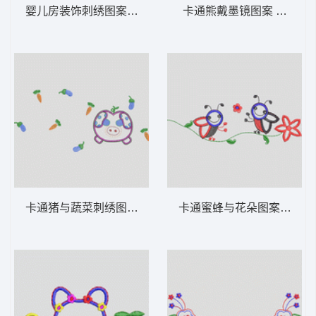
婴儿房装饰刺绣图案 卡通童装章标贴布
卡通熊戴墨镜图
卡通猪与蔬菜刺绣图案 卡通童装章标贴布
卡通蜜蜂与花