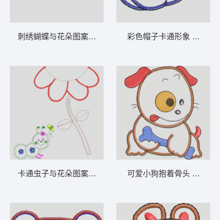
刺绣蝴蝶与花朵图案 卡通童装章标贴布
彩色帽子卡通形
卡通虫子与花朵图案设计 卡通童装章标贴布
可爱小狗抱着骨