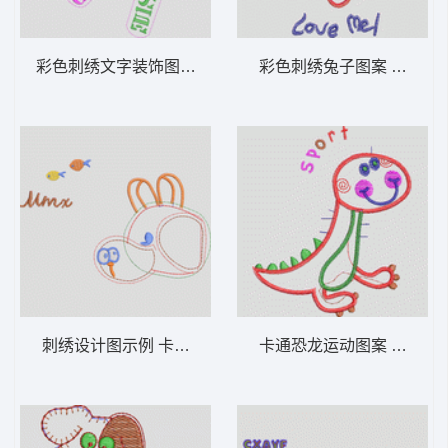
彩色刺绣文字装饰图案 卡通童装章标贴布
彩色刺绣兔子图
刺绣设计图示例 卡通童装章标贴布
卡通恐龙运动图