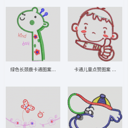
绿色长颈鹿卡通图案 卡通童装章标贴布
卡通儿童点赞图