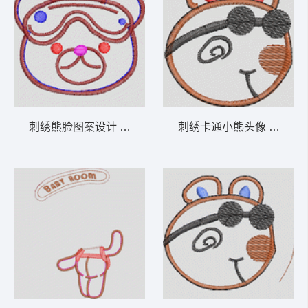
刺绣熊脸图案设计 卡通童装章标贴布
刺绣卡通小熊头