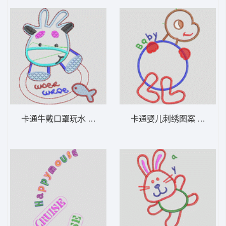
卡通牛戴口罩玩水 卡通童装章标贴布
卡通婴儿刺绣图