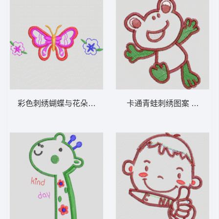
彩色刺绣蝴蝶与花朵图案 卡通童装章标贴布
卡通青蛙刺绣图