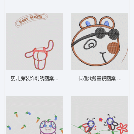
婴儿房装饰刺绣图案 卡通童装章标贴布
卡通熊戴墨镜图