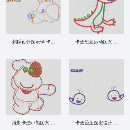
刺绣设计图示例 卡通童装章标贴布
卡通恐龙运动图
缝制卡通小熊图案 卡通童装章标贴布
卡通鲸鱼图案设