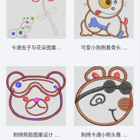
卡通虫子与花朵图案设计 卡通童装章标贴布
可爱小狗抱着骨
刺绣熊脸图案设计 卡通童装章标贴布
刺绣卡通小熊头