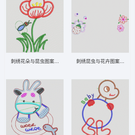
刺绣花朵与昆虫图案 卡通童装章标贴布
刺绣昆虫与花