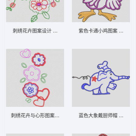
刺绣花卉图案设计 卡通童装章标贴布
紫色卡通小鸡图
刺绣花卉与心形图案设计 卡通童装章标贴布
蓝色大象戴厨师