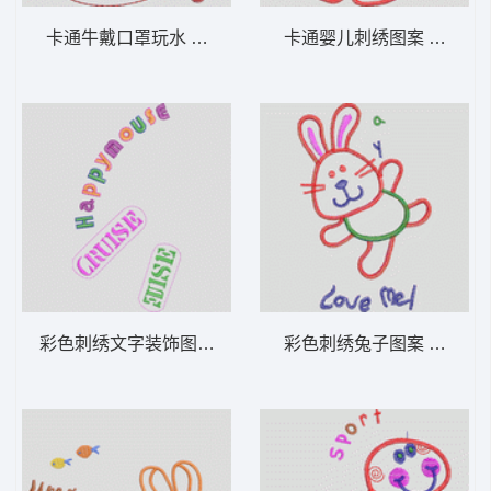
卡通牛戴口罩玩水 卡通童装章标贴布
卡通婴儿刺绣图
彩色刺绣文字装饰图案 卡通童装章标贴布
彩色刺绣兔子图