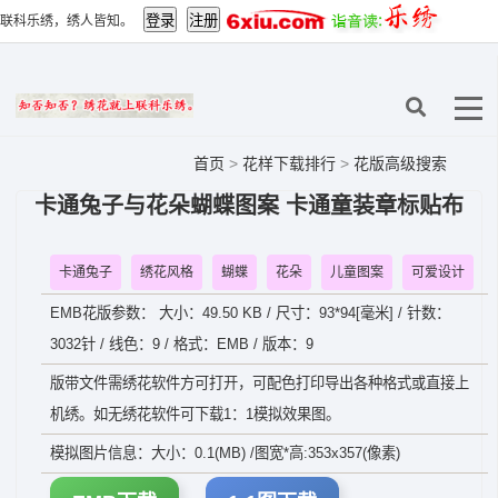
联科乐绣，绣人皆知。
首页
>
花样下载排行
>
花版高级搜索
卡通兔子与花朵蝴蝶图案 卡通童装章标贴布
卡通兔子
绣花风格
蝴蝶
花朵
儿童图案
可爱设计
EMB花版参数： 大小：49.50 KB / 尺寸：93*94[毫米] / 针数：
3032针 / 线色：9 / 格式：EMB / 版本：9
版带文件需绣花软件方可打开，可配色打印导出各种格式或直接上
机绣。如无绣花软件可下载1：1模拟效果图。
模拟图片信息：大小：0.1(MB) /图宽*高:353x357(像素)