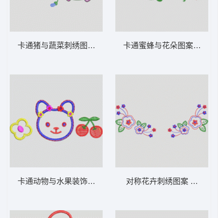
卡通猪与蔬菜刺绣图案 卡通童装章标贴布
卡通蜜蜂与花
卡通动物与水果装饰图案 卡通童装章标贴布
对称花卉刺绣图