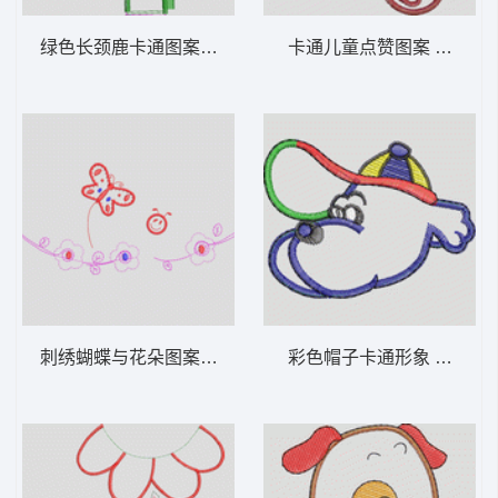
绿色长颈鹿卡通图案 卡通童装章标贴布
卡通儿童点赞图
刺绣蝴蝶与花朵图案 卡通童装章标贴布
彩色帽子卡通形