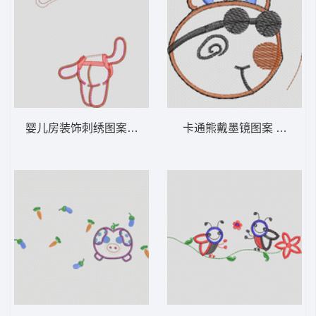
婴儿房装饰刺绣图案 卡通童装章标贴布
卡通熊戴墨镜图