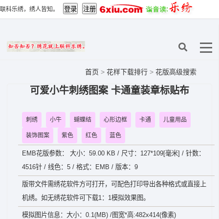
联科乐绣，绣人皆知。
首页
>
花样下载排行
>
花版高级搜索
可爱小牛刺绣图案 卡通童装章标贴布
刺绣
小牛
蝴蝶结
心形边框
卡通
儿童用品
装饰图案
紫色
红色
蓝色
EMB花版参数： 大小：59.00 KB / 尺寸：127*109[毫米] / 针数：
4516针 / 线色：5 / 格式：EMB / 版本：9
版带文件需绣花软件方可打开，可配色打印导出各种格式或直接上
机绣。如无绣花软件可下载1：1模拟效果图。
模拟图片信息：大小：0.1(MB) /图宽*高:482x414(像素)