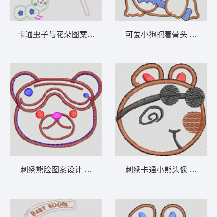
卡通虫子与花朵图案设计 卡通童装章标贴布
可爱小狗抱着骨
刺绣熊脸图案设计 卡通童装章标贴布
刺绣卡通小熊头