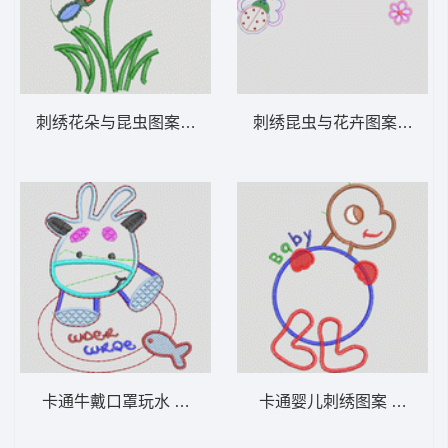
刺绣花朵与昆虫图案 卡通童装章标贴布
刺绣昆虫与花
卡通牛戴口罩玩水 卡通童装章标贴布
卡通婴儿刺绣图