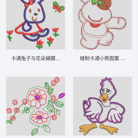
卡通兔子与花朵蝴蝶图案 卡通童装章标贴布
缝制卡通小熊图