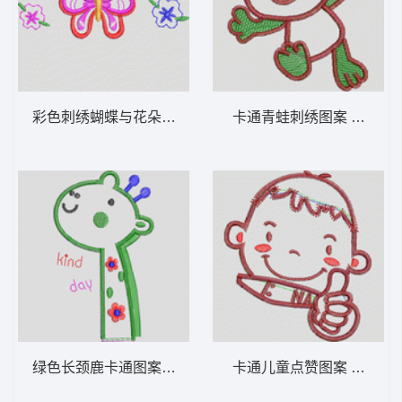
彩色刺绣蝴蝶与花朵图案 卡通童装章标贴布
卡通青蛙刺绣图
绿色长颈鹿卡通图案 卡通童装章标贴布
卡通儿童点赞图