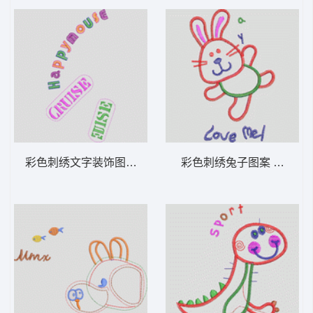
彩色刺绣文字装饰图案 卡通童装章标贴布
彩色刺绣兔子图