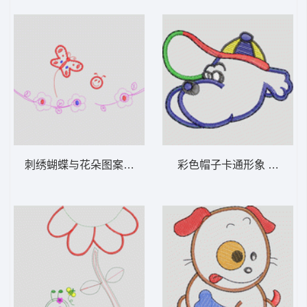
刺绣蝴蝶与花朵图案 卡通童装章标贴布
彩色帽子卡通形