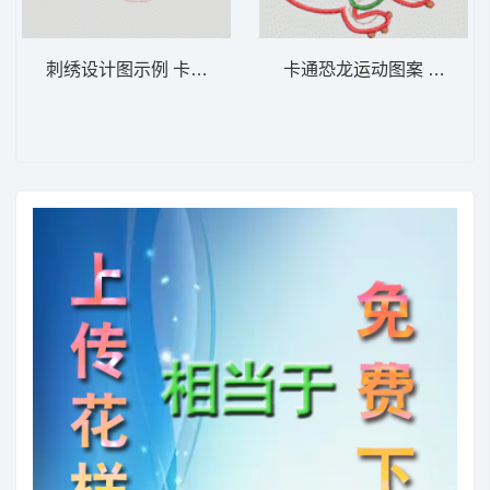
刺绣设计图示例 卡通童装章标贴布
卡通恐龙运动图