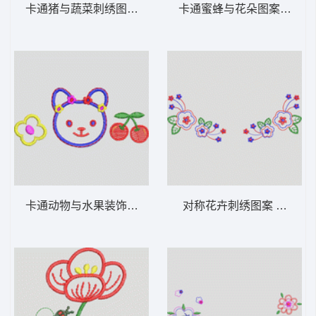
卡通猪与蔬菜刺绣图案 卡通童装章标贴布
卡通蜜蜂与花
卡通动物与水果装饰图案 卡通童装章标贴布
对称花卉刺绣图