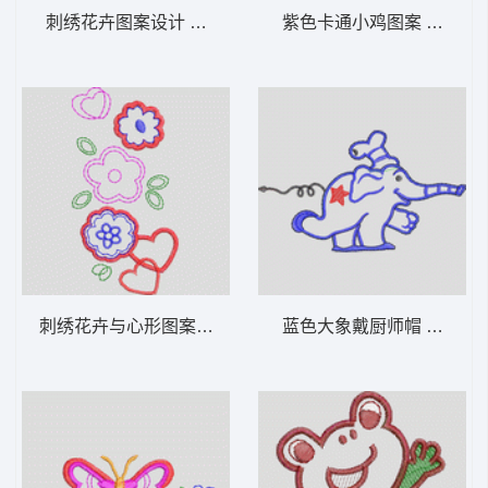
刺绣花卉图案设计 卡通童装章标贴布
紫色卡通小鸡图
刺绣花卉与心形图案设计 卡通童装章标贴布
蓝色大象戴厨师