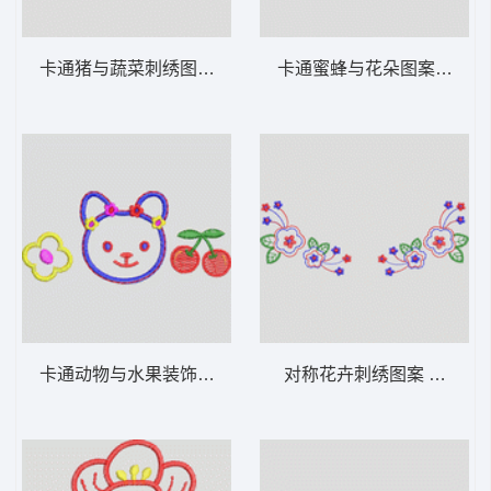
卡通猪与蔬菜刺绣图案 卡通童装章标贴布
卡通蜜蜂与花
卡通动物与水果装饰图案 卡通童装章标贴布
对称花卉刺绣图