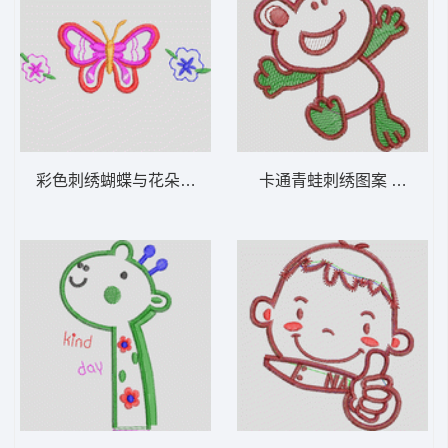
彩色刺绣蝴蝶与花朵图案 卡通童装章标贴布
卡通青蛙刺绣图