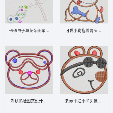
卡通虫子与花朵图案设计 卡通童装章标贴布
可爱小狗抱着骨
刺绣熊脸图案设计 卡通童装章标贴布
刺绣卡通小熊头