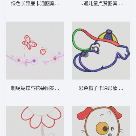
绿色长颈鹿卡通图案 卡通童装章标贴布
卡通儿童点赞图
刺绣蝴蝶与花朵图案 卡通童装章标贴布
彩色帽子卡通形