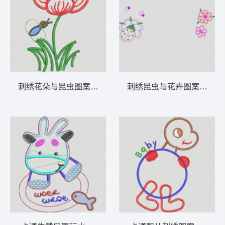
刺绣花朵与昆虫图案 卡通童装章标贴布
刺绣昆虫与花