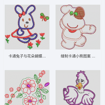
卡通兔子与花朵蝴蝶图案 卡通童装章标贴布
缝制卡通小熊图