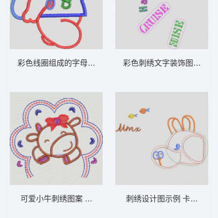
彩色线圈组成的字母B图案 卡通童装章标贴
彩色刺绣
可爱小牛刺绣图案 卡通童装章标贴布
刺绣设计图示例 卡