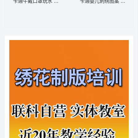
卡通牛戴口罩玩水 卡通童装章标贴布
卡通婴儿刺绣图