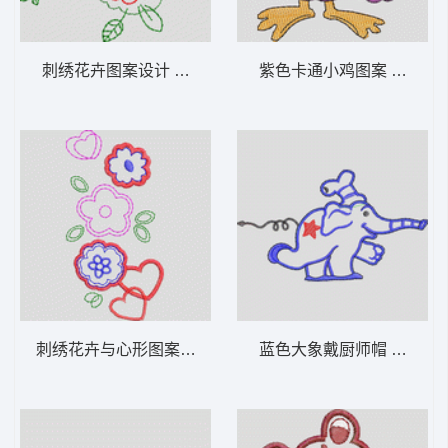
刺绣花卉图案设计 卡通童装章标贴布
紫色卡通小鸡图
刺绣花卉与心形图案设计 卡通童装章标贴布
蓝色大象戴厨师