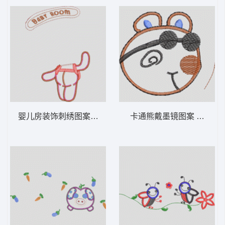
婴儿房装饰刺绣图案 卡通童装章标贴布
卡通熊戴墨镜图