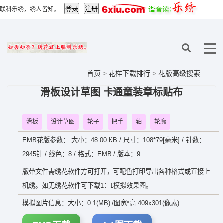
联科乐绣，绣人皆知。
首页
>
花样下载排行
>
花版高级搜索
滑板设计草图 卡通童装章标贴布
滑板
设计草图
轮子
把手
轴
轮廓
EMB花版参数： 大小：48.00 KB / 尺寸：108*79[毫米] / 针数：
2945针 / 线色：8 / 格式：EMB / 版本：9
版带文件需绣花软件方可打开，可配色打印导出各种格式或直接上
机绣。如无绣花软件可下载1：1模拟效果图。
模拟图片信息：大小：0.1(MB) /图宽*高:409x301(像素)