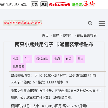
联科乐绣，绣人皆知。
首页
>
花样下载排行
>
花版高级搜索
两只小熊共用勺子 卡通童装章标贴布
小熊
勺子
缝线风格
卡通
可爱
共享
儿童图案
EMB花版参数： 大小：60.50 KB / 尺寸：198*95[毫米] / 针数：
5047针 / 线色：5 / 格式：EMB / 版本：9
版带文件需绣花软件方可打开，可配色打印导出各种格式或直接上
机绣。如无绣花软件可下载1：1模拟效果图。
模拟图片信息：大小：0.1(MB) /图宽*高:751x359(像素)