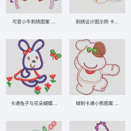
可爱小牛刺绣图案 卡通童装章标贴布
刺绣设计图示例 卡
卡通兔子与花朵蝴蝶图案 卡通童装章标贴布
缝制卡通小熊图