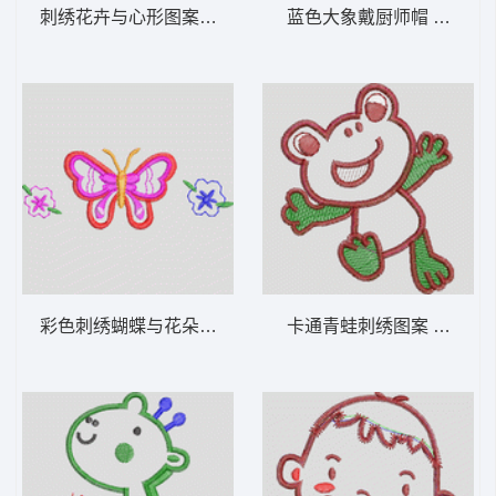
刺绣花卉与心形图案设计 卡通童装章标贴布
蓝色大象戴厨师
彩色刺绣蝴蝶与花朵图案 卡通童装章标贴布
卡通青蛙刺绣图