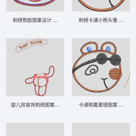
刺绣熊脸图案设计 卡通童装章标贴布
刺绣卡通小熊头
婴儿房装饰刺绣图案 卡通童装章标贴布
卡通熊戴墨镜图