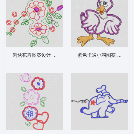
刺绣花卉图案设计 卡通童装章标贴布
紫色卡通小鸡图