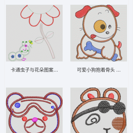
卡通虫子与花朵图案设计 卡通童装章标贴布
可爱小狗抱着骨