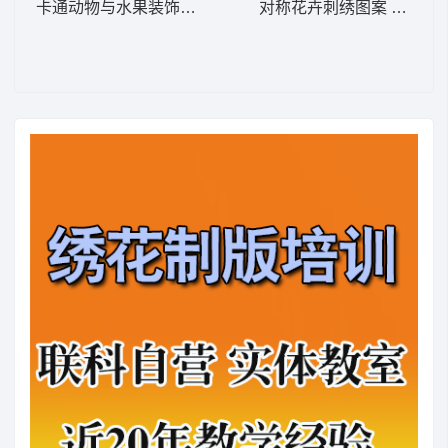
卡通动物与水果装饰图案 卡通童装章标贴布
对称花卉刺绣图