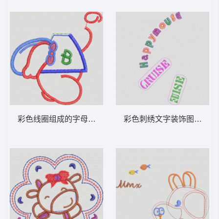
彩色线圈组成的字母B图案 卡通童装章标贴
彩色刺绣