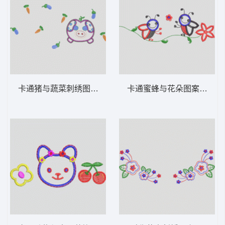
卡通猪与蔬菜刺绣图案 卡通童装章标贴布
卡通蜜蜂与花