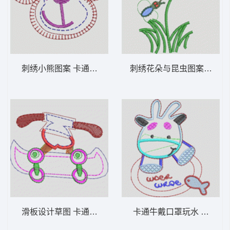
刺绣小熊图案 卡通童装章标贴布
刺绣花朵与昆
滑板设计草图 卡通童装章标贴布
卡通牛戴口罩玩