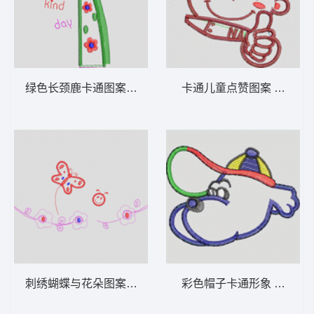
绿色长颈鹿卡通图案 卡通童装章标贴布
卡通儿童点赞图
刺绣蝴蝶与花朵图案 卡通童装章标贴布
彩色帽子卡通形