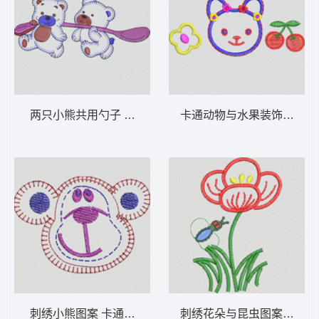
两只小熊共用勺子 卡通童装章标贴布
卡通
刺绣小熊图案 卡通童装章标贴布
刺绣花朵与昆