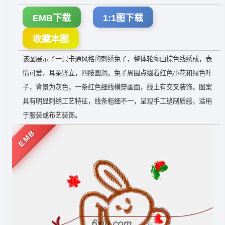
EMB下载
1:1图下载
收藏本图
该图展示了一只卡通风格的刺绣兔子，整体轮廓由棕色线绣成，表
情可爱，耳朵竖立，四肢圆润。兔子周围点缀着红色小花和绿色叶
子，背景为灰色，一条红色细线横穿画面，线上有交叉装饰。图案
具有明显刺绣工艺特征，线条粗细不一，呈现手工缝制质感，适用
于服装或布艺装饰。
EMB