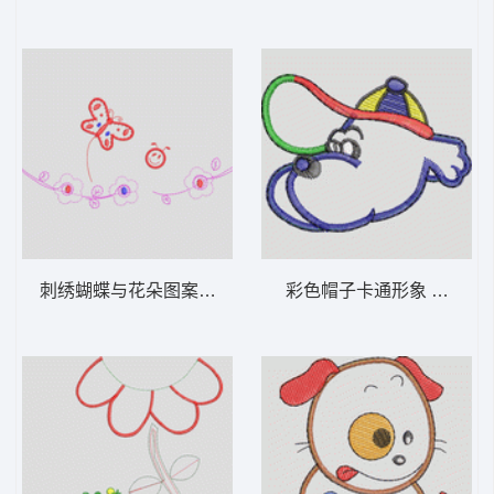
刺绣蝴蝶与花朵图案 卡通童装章标贴布
彩色帽子卡通形