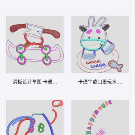
滑板设计草图 卡通童装章标贴布
卡通牛戴口罩玩