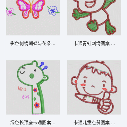
彩色刺绣蝴蝶与花朵图案 卡通童装章标贴布
卡通青蛙刺绣图
绿色长颈鹿卡通图案 卡通童装章标贴布
卡通儿童点赞图