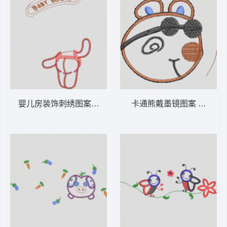
婴儿房装饰刺绣图案 卡通童装章标贴布
卡通熊戴墨镜图