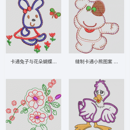
卡通兔子与花朵蝴蝶图案 卡通童装章标贴布
缝制卡通小熊图