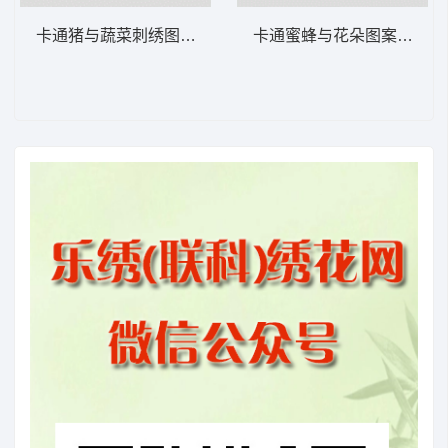
卡通猪与蔬菜刺绣图案 卡通童装章标贴布
卡通蜜蜂与花