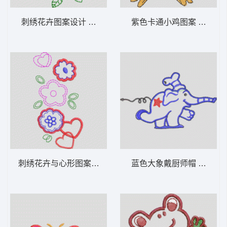
刺绣花卉图案设计 卡通童装章标贴布
紫色卡通小鸡图
刺绣花卉与心形图案设计 卡通童装章标贴布
蓝色大象戴厨师