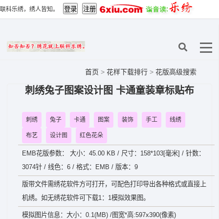
联科乐绣，绣人皆知。
首页
>
花样下载排行
>
花版高级搜索
刺绣兔子图案设计图 卡通童装章标贴布
刺绣
兔子
卡通
图案
装饰
手工
线绣
布艺
设计图
红色花朵
EMB花版参数： 大小：45.00 KB / 尺寸：158*103[毫米] / 针数：
3074针 / 线色：6 / 格式：EMB / 版本：9
版带文件需绣花软件方可打开，可配色打印导出各种格式或直接上
机绣。如无绣花软件可下载1：1模拟效果图。
模拟图片信息：大小：0.1(MB) /图宽*高:597x390(像素)