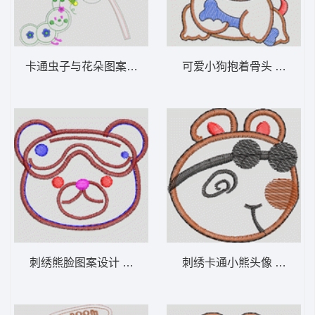
卡通虫子与花朵图案设计 卡通童装章标贴布
可爱小狗抱着骨
刺绣熊脸图案设计 卡通童装章标贴布
刺绣卡通小熊头