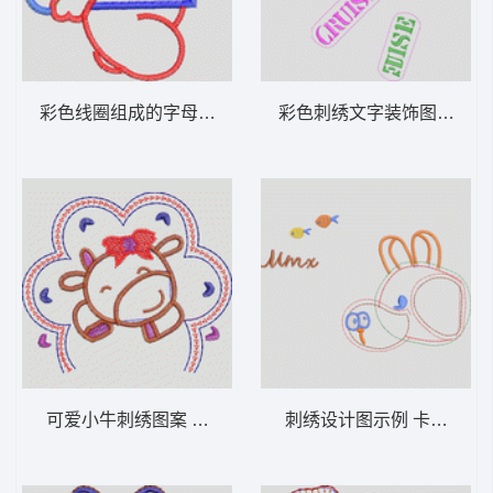
彩色线圈组成的字母B图案 卡通童装章标贴
彩色刺绣
可爱小牛刺绣图案 卡通童装章标贴布
刺绣设计图示例 卡