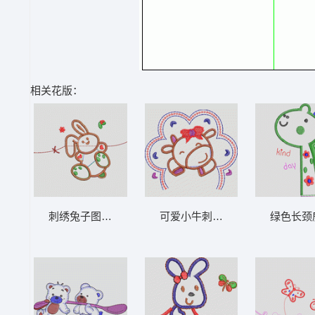
相关花版：
刺绣兔子图案设计图 卡通童装章标贴布
可爱小牛刺绣图案 卡通童装