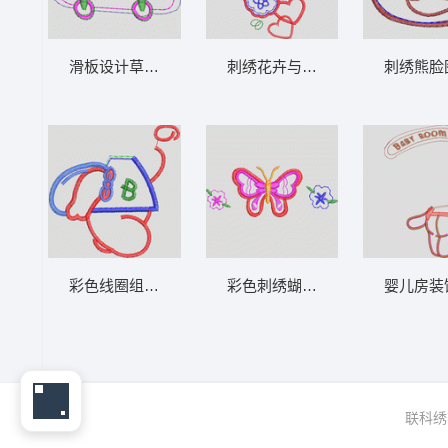
滑板设计草图 卡通童装章标贴布
刺绣花卉与心形图
彩色线圈组成的字母B图案 卡通童装章标贴
彩色刺绣蝴蝶与花
联科绣花