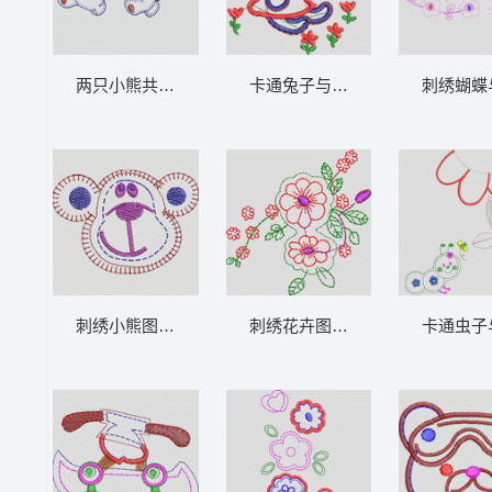
两只小熊共用勺子 卡通童装章标贴布
卡通兔子与花朵蝴
刺绣小熊图案 卡通童装章标贴布
刺绣花卉图案设计 卡通童装