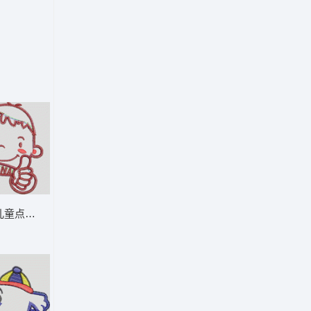
装章标贴布
卡通儿童点赞图案 卡通童装章标贴布