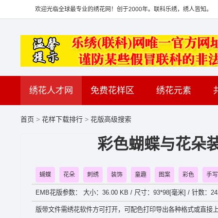
欢迎光临全球最专业的绣花网！创于2000年。联科乐绣，绣人皆知。
绣花人才网
免费花样区
绣花元素
首页
>
花样下载排行
>
花版高级搜索
彩色蝴蝶与花朵装
蝴蝶
花朵
刺绣
装饰
童趣
图案
彩色
手写
EMB花版参数： 大小：36.00 KB / 尺寸：93*98[毫米] / 针数：24
版带文件需绣花软件方可打开，可配色打印导出各种格式或直接上