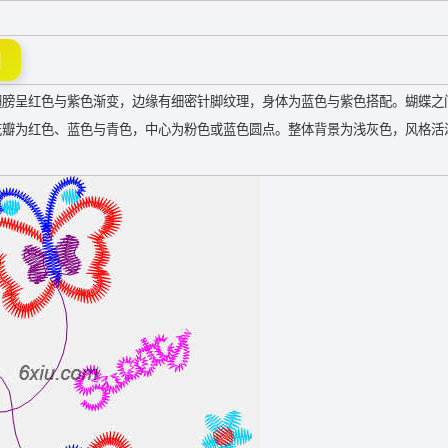
图
翅膀呈红色与紫色渐变，边缘有细密针脚纹理，身体为蓝色与紫色搭配。蝴蝶之
小花，花瓣为红色、蓝色与青色，中心为粉色或蓝色圆点。整体背景为浅灰色，风格