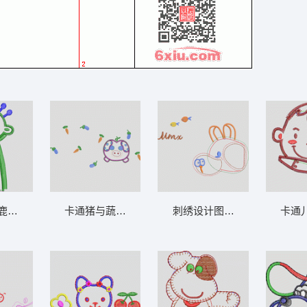
章标贴布
绿色长颈鹿卡通图案 卡通童装章标贴布
卡通猪与蔬菜刺绣图案 卡通童装章标贴布
刺绣设计图示例 卡通童