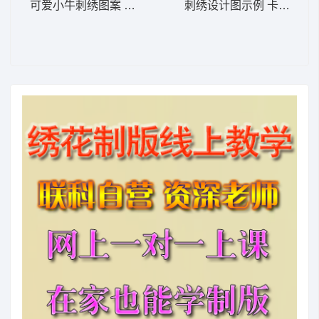
可爱小牛刺绣图案 卡通童装章标贴布
刺绣设计图示例 卡