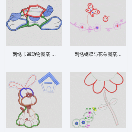
刺绣卡通动物图案 卡通童装章标贴布
刺绣蝴蝶与花