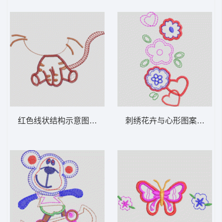
红色线状结构示意图 卡通童装章标贴布
刺绣