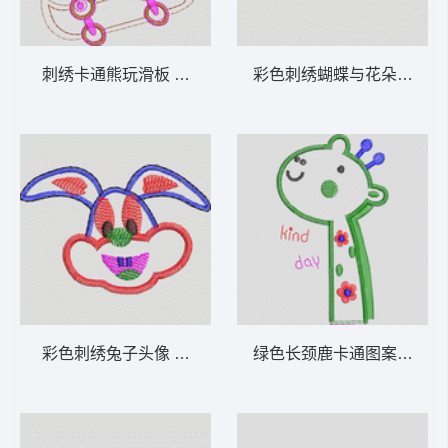
刺绣卡通熊玩滑板 卡通童装章标贴布
彩色
彩色刺绣兔子头像 卡通童装章标贴布
绿色长颈鹿卡