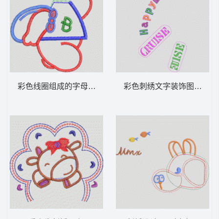
彩色线圈组成的字母B图案 卡通童装章标贴
彩色刺绣