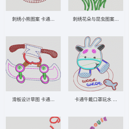
刺绣小熊图案 卡通童装章标贴布
刺绣花朵与昆
滑板设计草图 卡通童装章标贴布
卡通牛戴口罩玩