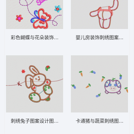
彩色蝴蝶与花朵装饰图案 卡通童装章标贴布
婴儿房装饰刺
刺绣兔子图案设计图 卡通童装章标贴布
卡通猪与