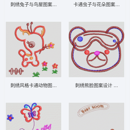
刺绣兔子与鸟屋图案 卡通童装章标贴布
卡通
刺绣风格卡通动物图案 卡通童装章标贴布
刺绣熊脸图案设