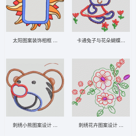
太阳图案装饰相框 卡通童装章标贴布
卡通
刺绣小熊图案设计 卡通童装章标贴布
刺绣花卉图案设