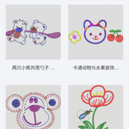
两只小熊共用勺子 卡通童装章标贴布
卡通