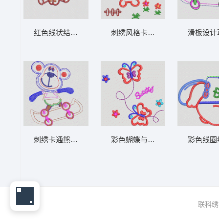
红色线状结构示意图 卡通童装章标贴布
刺绣风格卡通动物图案
刺绣卡通熊玩滑板 卡通童装章标贴布
彩色蝴蝶与花朵装
联科绣花