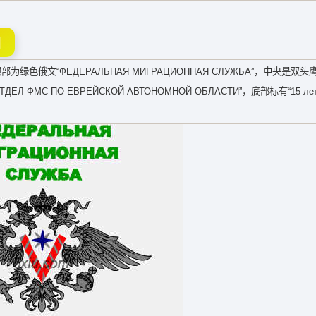
图
俄文“ФЕДЕРАЛЬНАЯ МИГРАЦИОННАЯ СЛУЖБА”，中央是双
С ПО ЕВРЕЙСКОЙ АВТОНОМНОЙ ОБЛАСТИ”，底部标有“15 л
。