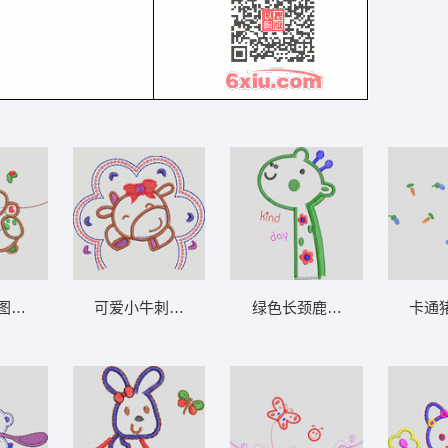
章标贴布
刺绣兔子图案设计图 卡通童装章标贴布
可爱小牛刺绣图案 卡通童装章标贴布
绿色长颈鹿卡通图