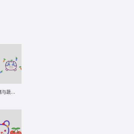
案 卡通童装章标贴布
卡通猪与蔬菜刺绣图案 卡通童装章标贴布