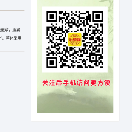
头鹰徽章，鹰翼
ет”。整体采用