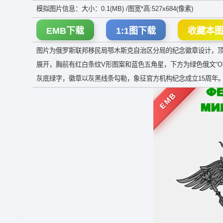
模拟图片信息：大小：0.1(MB) /图宽*高:527x684(像素)
EMB下载
1:1图下载
收藏本
图片为俄罗斯联邦移民局鄂木斯克自治区分局的纪念徽章设计，顶部为绿色
展开，胸前有红白条纹V形图案和蓝色五角星，下方为绿色俄文“ОТДЕЛ ФМ
灰底绿字，徽章以灰黑线条勾勒，象征官方机构纪念成立15周年
EMB