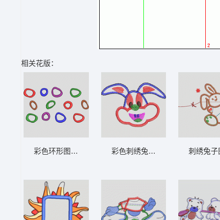
相关花版：
彩色环形图案集合 卡通童装章标贴布
彩色刺绣兔子头像 卡通童装