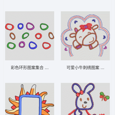
彩色环形图案集合 卡通童装章标贴布
可爱小牛刺绣图