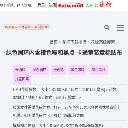
联科乐绣，绣人皆知。
首页
>
花样下载排行
>
花版高级搜索
绿色圆环内含橙色嘴和黑点 卡通童装章标贴布
卡通脸
绿色圆环
橙色嘴
黑色眼睛
简约设计
儿童图案
EMB花版参数： 大小：41.00 KB / 尺寸：116*122[毫米] / 针数：
3239针 / 线色：6 / 格式：EMB / 版本：9
版带文件需绣花软件方可打开，可配色打印导出各种格式或直接上
机绣。如无绣花软件可下载1：1模拟效果图。
模拟图片信息：大小：0.1(MB) /图宽*高:440x460(像素)