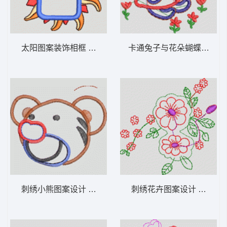
太阳图案装饰相框 卡通童装章标贴布
卡通
刺绣小熊图案设计 卡通童装章标贴布
刺绣花卉图案设