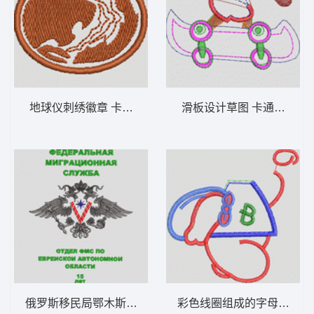
地球仪刺绣徽章 卡通童装章标贴布
滑板设计草图 卡通童
俄罗斯移民局鄂木斯克分局纪念徽章 卡通童