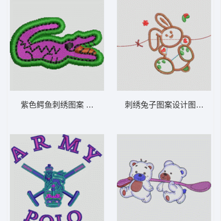
紫色鳄鱼刺绣图案 卡通童装章标贴布
刺绣兔子图案