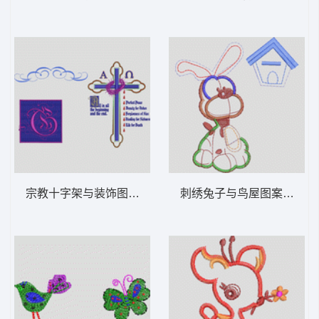
宗教十字架与装饰图案设计 卡通童装章标贴
刺绣兔子与鸟