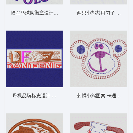
陆军马球队徽章设计 卡通童装章标贴布
两只小熊共用勺
丹枫品牌标志设计 卡通童装章标贴布
刺绣小熊图案 卡通童