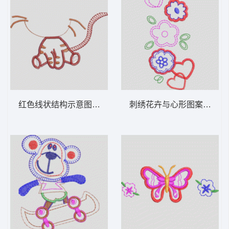
红色线状结构示意图 卡通童装章标贴布
刺绣