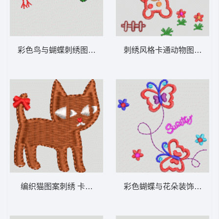
彩色鸟与蝴蝶刺绣图案 卡通童装章标贴布
刺绣风格
编织猫图案刺绣 卡通童装章标贴布
彩色