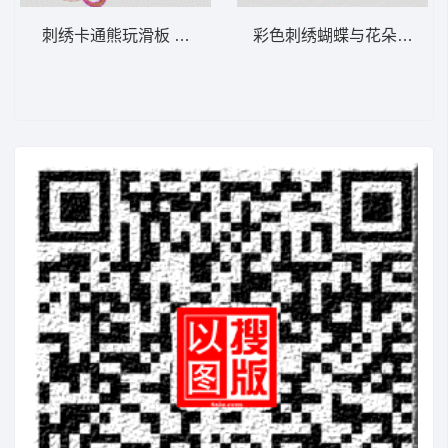
刺绣卡通熊玩滑板 卡通童装章标贴布
彩色