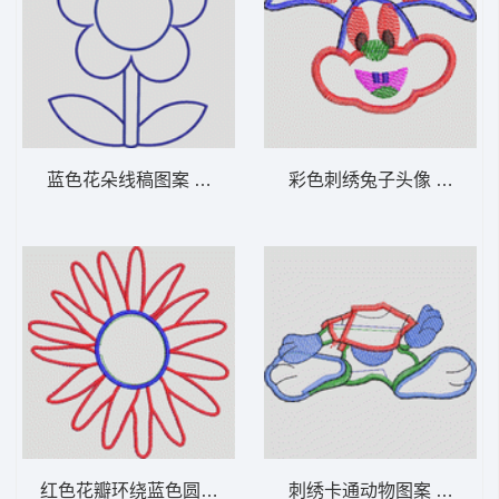
蓝色花朵线稿图案 卡通童装章标贴布
彩色刺绣兔子头
红色花瓣环绕蓝色圆环 卡通童装章标贴布
刺绣卡通动物图