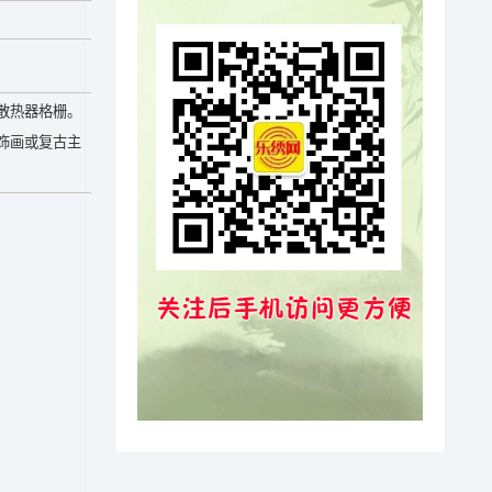
散热器格栅。
饰画或复古主