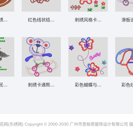
 卡通童装章标贴布
地球仪刺绣徽章 卡通童装章标贴布
红色线状结构示意图 卡通童装章标贴布
刺绣风格卡通
贴布
俄罗斯移民局鄂木斯克分局纪念徽章 卡通童
刺绣卡通熊玩滑板 卡通童装章标贴布
彩色蝴蝶
网(乐绣网) Copyright © 2000-2030 广州市思帕奇服饰设计有限公司