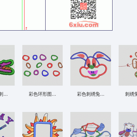
章标贴布
紫色鳄鱼刺绣图案 卡通童装章标贴布
彩色环形图案集合 卡通童装章标贴布
彩色刺绣兔子头像 卡