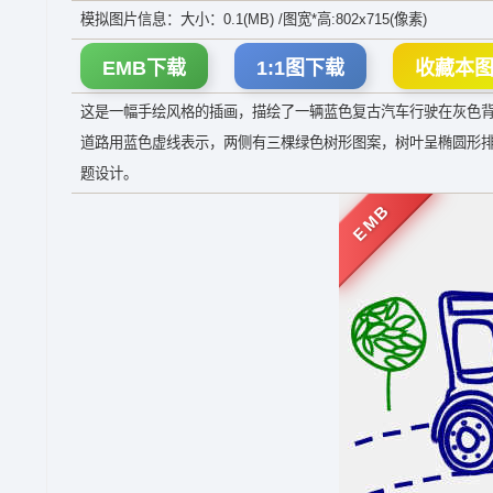
模拟图片信息：大小：0.1(MB) /图宽*高:802x715(像素)
EMB下载
1:1图下载
收藏本
这是一幅手绘风格的插画，描绘了一辆蓝色复古汽车行驶在灰色
道路用蓝色虚线表示，两侧有三棵绿色树形图案，树叶呈椭圆形
题设计。
EMB