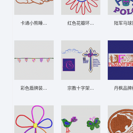
卡通小熊睡觉图案 卡通童装章标贴布
红色花瓣环绕蓝色圆环
彩色盾牌装饰挂饰 卡通童装章标贴布
宗教十字架与装