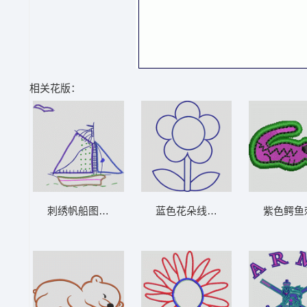
相关花版：
刺绣帆船图案 卡通童装章标贴布
蓝色花朵线稿图案 卡通童装