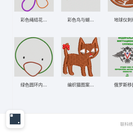
彩色绳结花朵图案 卡通童装章标贴布
彩色鸟与蝴蝶刺绣图案
绿色圆环内含橙色嘴和黑点 卡通童装章标贴
编织猫图案刺绣 卡通童装章标
联科绣花