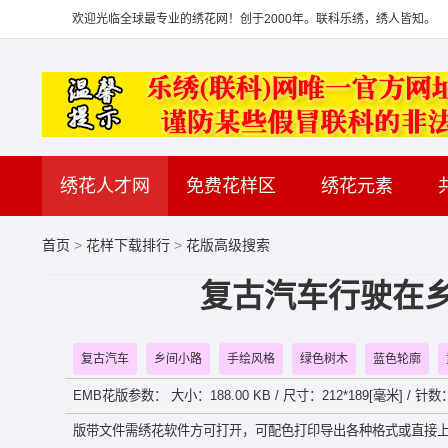
欢迎光临全球最专业的绣花网！创于2000年。联科乐绣，绣人皆知。
绣花人才网
免费花样区
绣花元素
首页
>
花样下载排行
>
花版高级搜索
复古汽车行驶在乡
复古汽车
乡间小路
手绘风格
绿色树木
蓝色轮廓
EMB花版参数： 大小：188.00 KB / 尺寸：212*189[毫米] / 针数
版带文件需绣花软件方可打开，可配色打印导出各种格式或直接上