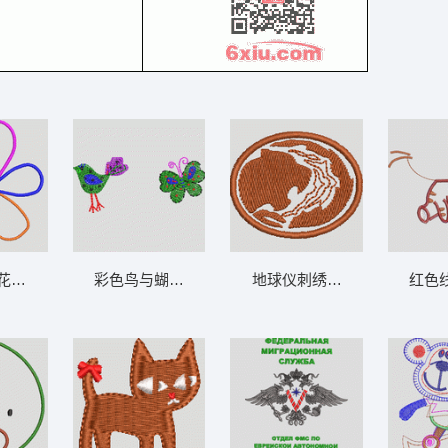
间小路 卡通童装章标贴布
彩色绳结花朵图案 卡通童装章标贴布
彩色鸟与蝴蝶刺绣图案 卡通童装章标贴布
地球仪刺绣徽章 卡通童