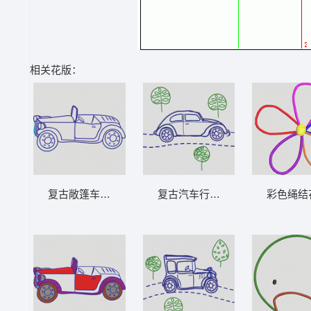
相关花版：
复古敞篷车线稿图 卡通童装章标贴布
复古汽车行驶在乡