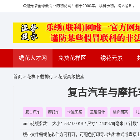
欢迎光临全球最专业的绣花网！创于2000年。联科乐绣，绣人皆知。
绣花人才网
免费花样区
绣花元素
首页
>
花样下载排行
>
花版高级搜索
复古汽车与摩托
复古汽车
摩托车
卡通图案
童趣设计
装饰图案
儿
emb花版参数： 大小：537.00 KB / 尺寸：443*378[毫米] / 针数：
版带文件需绣花软件方可打开，可配色打印导出各种格式或直接上