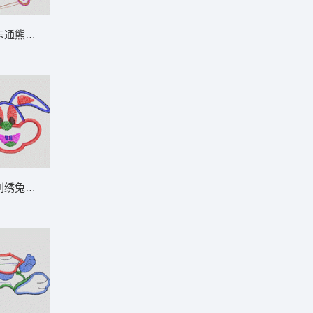
俄罗斯移民局鄂木斯克分局纪念徽章 卡通童
刺绣卡通熊玩滑板 卡通童装章标贴布
通童装章标贴布
彩色刺绣兔子头像 卡通童装章标贴布